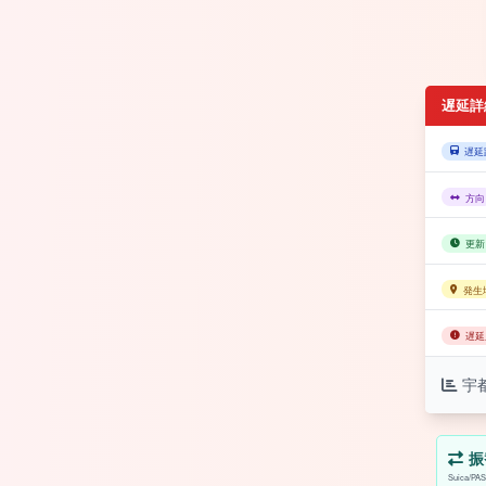
遅延詳
遅延
方向
更新
発生
遅延
宇
振
Suica