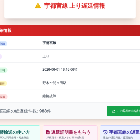
宇都宮線 上り遅延情報
細情報
宇都宮線
路線
上り
2026-06-01 18:15:06頃
日時
野木〜間々田駅
場所
線路故障
原因
都宮線の総遅延件数:
988
件
この路線の統計
替輸送の使い方
遅延証明書をもらう
宇都宮線の遅延
/PASMOの利用条件・対象路線
JR東日本・東京メトロ等18社対応
過去の遅延件数・原因傾向