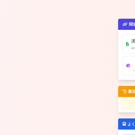
関
会
こ
最
よ