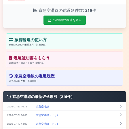
京急空港線の総遅延件数:
216
件
この路線の統計を見る
振替輸送の使い方
Suica/PASMOの利用条件・対象路線
遅延証明書をもらう
JR東日本・東京メトロ等18社対応
京急空港線の遅延履歴
過去の遅延件数・原因傾向
京急空港線の最新遅延履歴（216件）
2026-07-27 16:15
京急空港線
2026-07-21 08:00
京急空港線（上り）
2026-07-17 14:00
京急空港線（下り）