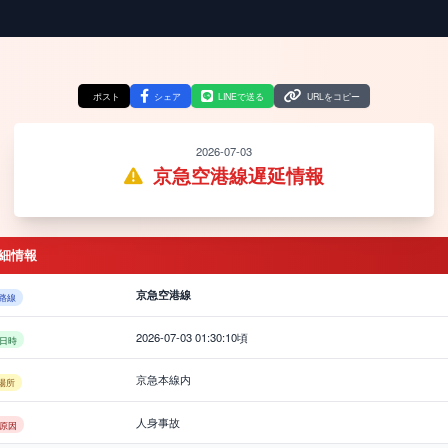
ポスト
シェア
LINEで送る
URLをコピー
2026-07-03
京急空港線遅延情報
細情報
京急空港線
路線
2026-07-03 01:30:10頃
日時
京急本線内
場所
人身事故
原因