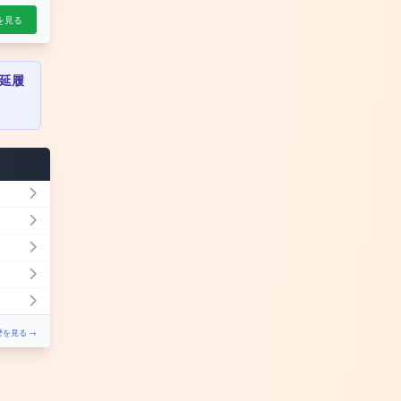
を見る
延履
を見る →