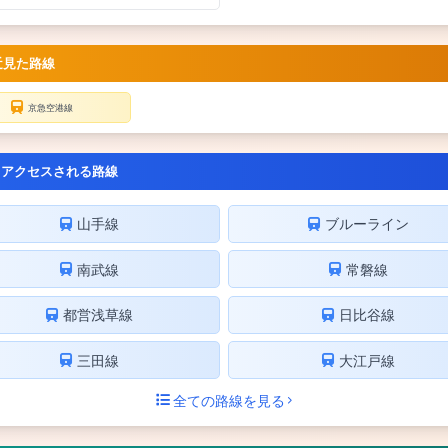
近見た路線
京急空港線
くアクセスされる路線
山手線
ブルーライン
南武線
常磐線
都営浅草線
日比谷線
三田線
大江戸線
全ての路線を見る