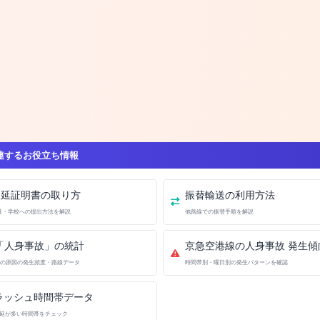
連するお役立ち情報
遅延証明書の取り方
振替輸送の利用方法
社・学校への提出方法を解説
他路線での振替手順を解説
「人身事故」の統計
京急空港線の人身事故 発生傾
の原因の発生頻度・路線データ
時間帯別・曜日別の発生パターンを確認
ラッシュ時間帯データ
延が多い時間帯をチェック