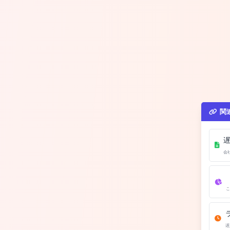
関
会
こ
遅