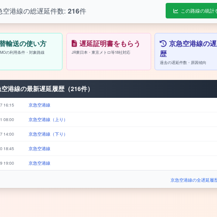
急空港線の総遅延件数:
216
件
この路線の統計
替輸送の使い方
遅延証明書をもらう
京急空港線の遅
歴
/PASMOの利用条件・対象路線
JR東日本・東京メトロ等18社対応
過去の遅延件数・原因傾向
急空港線の最新遅延履歴（216件）
7 16:15
京急空港線
1 08:00
京急空港線（上り）
7 14:00
京急空港線（下り）
0 18:45
京急空港線
9 19:00
京急空港線
京急空港線の全遅延履歴