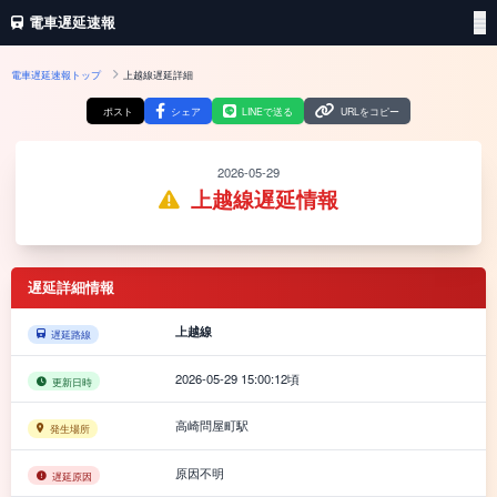
電車遅延速報
電車遅延速報トップ
上越線遅延詳細
ポスト
シェア
LINEで送る
URLをコピー
2026-05-29
上越線遅延情報
遅延詳細情報
上越線
遅延路線
2026-05-29 15:00:12頃
更新日時
高崎問屋町駅
発生場所
原因不明
遅延原因