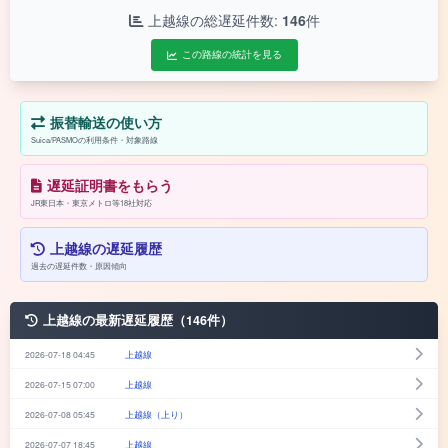
上越線の総遅延件数:
146
件
この路線の統計を見る
振替輸送の使い方
Suica/PASMOの利用条件・対象路線
遅延証明書をもらう
JR東日本・東京メトロ等18社対応
上越線の遅延履歴
過去の遅延件数・原因傾向
上越線の最新遅延履歴（146件）
2026-07-18 04:45
上越線
2026-07-15 07:00
上越線
2026-07-08 05:45
上越線（上り）
2026-07-07 18:45
上越線