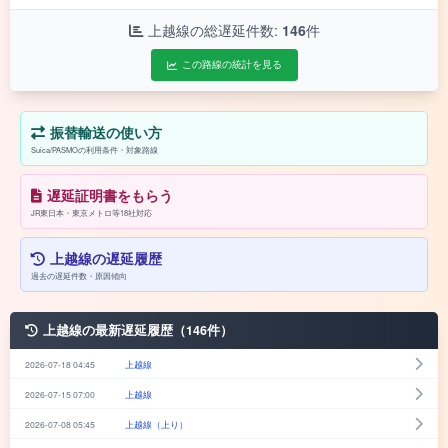
上越線の総遅延件数:
146
件
この路線の統計を見る
振替輸送の使い方
Suica/PASMOの利用条件・対象路線
遅延証明書をもらう
JR東日本・東京メトロ等18社対応
上越線の遅延履歴
過去の遅延件数・原因傾向
上越線の最新遅延履歴（146件）
2026-07-18 04:45
上越線
2026-07-15 07:00
上越線
2026-07-08 05:45
上越線（上り）