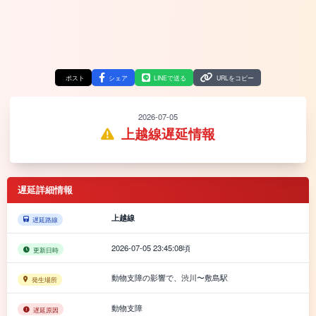
ポスト
シェア
LINEで送る
URLをコピー
2026-07-05
上越線遅延情報
遅延詳細情報
上越線
遅延路線
2026-07-05 23:45:08頃
更新日時
動物支障の影響で、渋川〜敷島駅
発生場所
動物支障
遅延原因