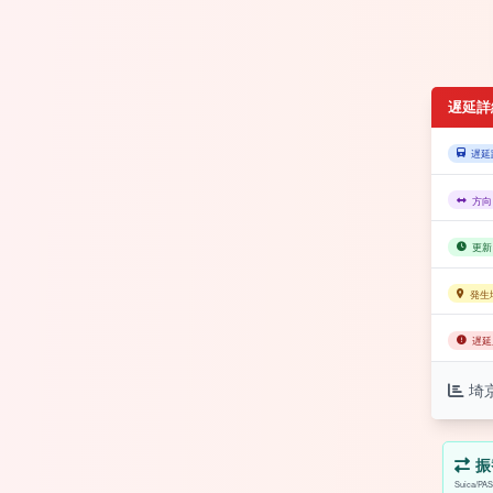
遅延詳
遅延
方向
更新
発生
遅延
埼
振
Suica