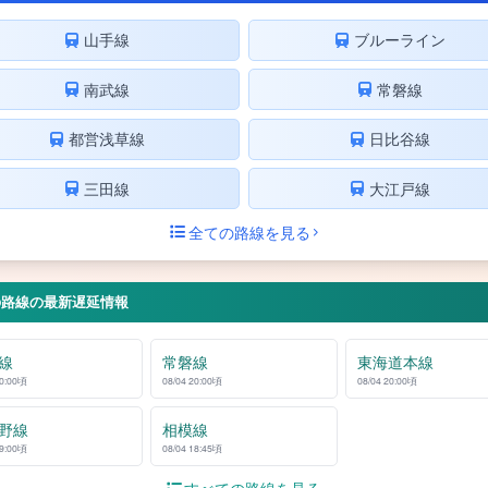
山手線
ブルーライン
南武線
常磐線
都営浅草線
日比谷線
三田線
大江戸線
全ての路線を見る
の路線の最新遅延情報
線
常磐線
東海道本線
20:00頃
08/04 20:00頃
08/04 20:00頃
野線
相模線
19:00頃
08/04 18:45頃