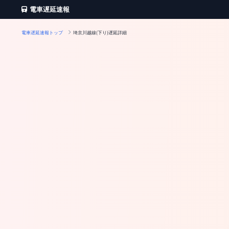
電車遅延速報
電車遅延速報トップ
埼京川越線(下り)遅延詳細