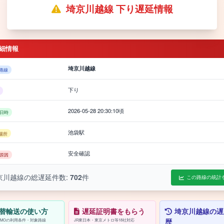
埼京川越線 下り遅延情報
細情報
埼京川越線
路線
下り
2026-05-28 20:30:10頃
日時
池袋駅
場所
安全確認
原因
京川越線の総遅延件数:
702
件
この路線の統計
替輸送の使い方
遅延証明書をもらう
埼京川越線の遅
歴
/PASMOの利用条件・対象路線
JR東日本・東京メトロ等18社対応