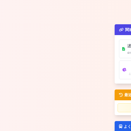
関
会
こ
最
よ