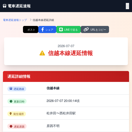
電車遅延速報
電車遅延速報トップ
信越本線遅延詳細
ポスト
シェア
LINEで送る
URLをコピー
2026-07-07
信越本線遅延情報
遅延詳細情報
信越本線
遅延路線
2026-07-07 20:00:14頃
更新日時
松井田〜西松井田駅
発生場所
原因不明
遅延原因