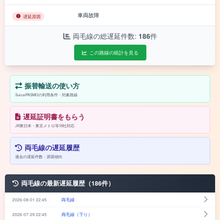
車両故障
遅延原因
両毛線の総遅延件数:
186
件
この路線の統計を見る
振替輸送の使い方
Suica/PASMOの利用条件・対象路線
遅延証明書をもらう
JR東日本・東京メトロ等18社対応
両毛線の遅延履歴
過去の遅延件数・原因傾向
両毛線の最新遅延履歴（186件）
2026-08-01 22:45
両毛線
2026-07-29 22:45
両毛線（下り）