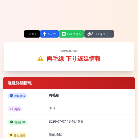
ポスト
シェア
LINEで送る
URLをコピー
2026-07-07
両毛線 下り遅延情報
遅延詳細情報
両毛線
遅延路線
下り
方向
2026-07-07 18:45:10頃
更新日時
新前橋駅
発生場所