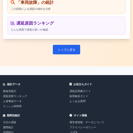
「車両故障」の統計
この原因による遅延の傾向を分析
遅延原因ランキング
どんな原因で遅延が多いか確認
トップに戻る
統計データ
お役立ちガイド
路線別統計
遅延証明書ガイド
遅延原因ランキング
振替輸送ガイド
人身事故データ
よくある質問
ラッシュ時間帯
期間別統計
サイト情報
今日の遅延
運営者情報・データについて
週間統計
プライバシーポリシー
月間統計
公式X