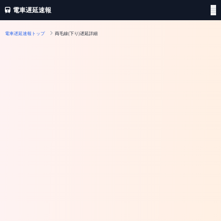
電車遅延速報
電車遅延速報トップ
両毛線(下り)遅延詳細