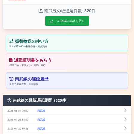
南武線の総遅延件数:
320
件
この路線の統計を見る
振替輸送の使い方
Suica/PASMOの利用条件・対象路線
遅延証明書をもらう
JR東日本・東京メトロ等18社対応
南武線の遅延履歴
過去の遅延件数・原因傾向
南武線の最新遅延履歴（320件）
2026-08-04 09:00
南武線
2026-07-26 14:00
南武線
2026-07-22 19:45
南武線