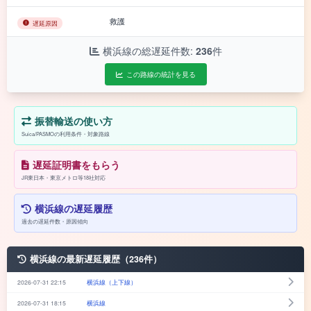
救護
遅延原因
横浜線の総遅延件数:
236
件
この路線の統計を見る
振替輸送の使い方
Suica/PASMOの利用条件・対象路線
遅延証明書をもらう
JR東日本・東京メトロ等18社対応
横浜線の遅延履歴
過去の遅延件数・原因傾向
横浜線の最新遅延履歴（236件）
2026-07-31 22:15
横浜線（上下線）
2026-07-31 18:15
横浜線