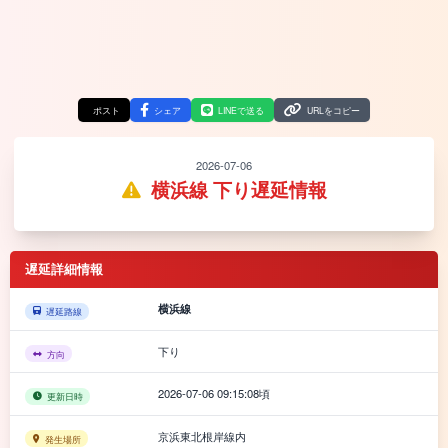
ポスト
シェア
LINEで送る
URLをコピー
2026-07-06
横浜線 下り遅延情報
遅延詳細情報
横浜線
遅延路線
下り
方向
2026-07-06 09:15:08頃
更新日時
京浜東北根岸線内
発生場所