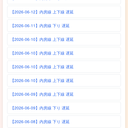
【2026-06-12】内房線 上下線 遅延
【2026-06-11】内房線 下り 遅延
【2026-06-10】内房線 上下線 遅延
【2026-06-10】内房線 上下線 遅延
【2026-06-10】内房線 上下線 遅延
【2026-06-10】内房線 上下線 遅延
【2026-06-09】内房線 上下線 遅延
【2026-06-09】内房線 下り 遅延
【2026-06-08】内房線 下り 遅延