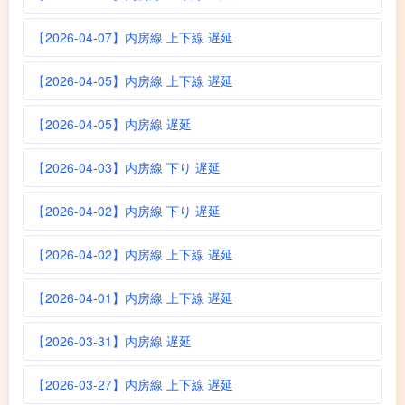
【2026-04-07】内房線 上下線 遅延
【2026-04-05】内房線 上下線 遅延
【2026-04-05】内房線 遅延
【2026-04-03】内房線 下り 遅延
【2026-04-02】内房線 下り 遅延
【2026-04-02】内房線 上下線 遅延
【2026-04-01】内房線 上下線 遅延
【2026-03-31】内房線 遅延
【2026-03-27】内房線 上下線 遅延