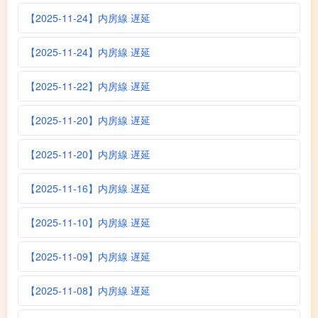
【2025-11-24】内房線 遅延
【2025-11-24】内房線 遅延
【2025-11-22】内房線 遅延
【2025-11-20】内房線 遅延
【2025-11-20】内房線 遅延
【2025-11-16】内房線 遅延
【2025-11-10】内房線 遅延
【2025-11-09】内房線 遅延
【2025-11-08】内房線 遅延