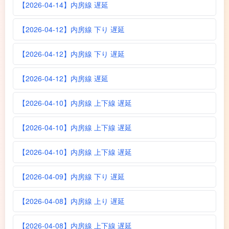
【2026-04-14】内房線 遅延
【2026-04-12】内房線 下り 遅延
【2026-04-12】内房線 下り 遅延
【2026-04-12】内房線 遅延
【2026-04-10】内房線 上下線 遅延
【2026-04-10】内房線 上下線 遅延
【2026-04-10】内房線 上下線 遅延
【2026-04-09】内房線 下り 遅延
【2026-04-08】内房線 上り 遅延
【2026-04-08】内房線 上下線 遅延