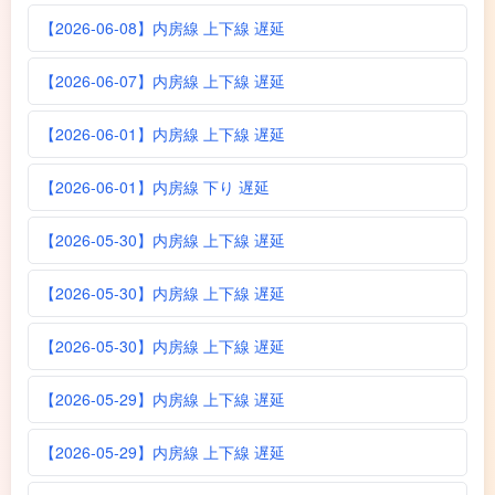
【2026-06-08】内房線 上下線 遅延
【2026-06-07】内房線 上下線 遅延
【2026-06-01】内房線 上下線 遅延
【2026-06-01】内房線 下り 遅延
【2026-05-30】内房線 上下線 遅延
【2026-05-30】内房線 上下線 遅延
【2026-05-30】内房線 上下線 遅延
【2026-05-29】内房線 上下線 遅延
【2026-05-29】内房線 上下線 遅延