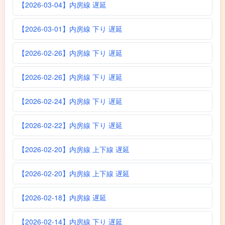
【2026-03-04】内房線 遅延
【2026-03-01】内房線 下り 遅延
【2026-02-26】内房線 下り 遅延
【2026-02-26】内房線 下り 遅延
【2026-02-24】内房線 下り 遅延
【2026-02-22】内房線 下り 遅延
【2026-02-20】内房線 上下線 遅延
【2026-02-20】内房線 上下線 遅延
【2026-02-18】内房線 遅延
【2026-02-14】内房線 下り 遅延