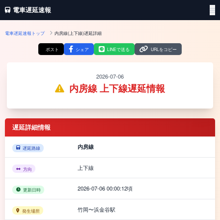
電車遅延速報
電車遅延速報トップ
内房線(上下線)遅延詳細
ポスト
シェア
LINEで送る
URLをコピー
2026-07-06
内房線 上下線遅延情報
遅延詳細情報
内房線
遅延路線
上下線
方向
2026-07-06 00:00:12頃
更新日時
竹岡〜浜金谷駅
発生場所