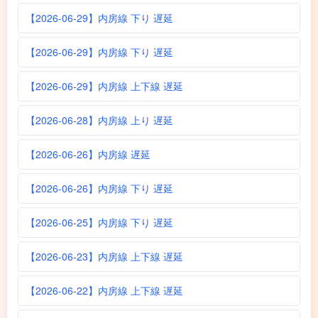
【2026-06-29】内房線 下り 遅延
【2026-06-29】内房線 下り 遅延
【2026-06-29】内房線 上下線 遅延
【2026-06-28】内房線 上り 遅延
【2026-06-26】内房線 遅延
【2026-06-26】内房線 下り 遅延
【2026-06-25】内房線 下り 遅延
【2026-06-23】内房線 上下線 遅延
【2026-06-22】内房線 上下線 遅延