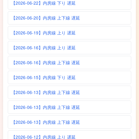
【2026-06-22】内房線 下り 遅延
【2026-06-20】内房線 上下線 遅延
【2026-06-19】内房線 上り 遅延
【2026-06-16】内房線 上り 遅延
【2026-06-16】内房線 上下線 遅延
【2026-06-15】内房線 下り 遅延
【2026-06-13】内房線 上下線 遅延
【2026-06-13】内房線 上下線 遅延
【2026-06-13】内房線 上下線 遅延
【2026-06-12】内房線 上り 遅延