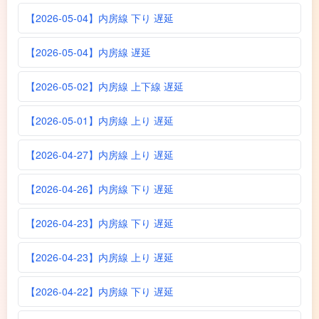
【2026-05-04】内房線 下り 遅延
【2026-05-04】内房線 遅延
【2026-05-02】内房線 上下線 遅延
【2026-05-01】内房線 上り 遅延
【2026-04-27】内房線 上り 遅延
【2026-04-26】内房線 下り 遅延
【2026-04-23】内房線 下り 遅延
【2026-04-23】内房線 上り 遅延
【2026-04-22】内房線 下り 遅延