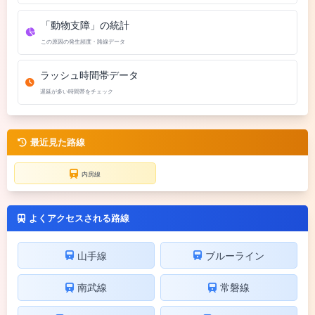
「動物支障」の統計
この原因の発生頻度・路線データ
ラッシュ時間帯データ
遅延が多い時間帯をチェック
最近見た路線
内房線
よくアクセスされる路線
山手線
ブルーライン
南武線
常磐線