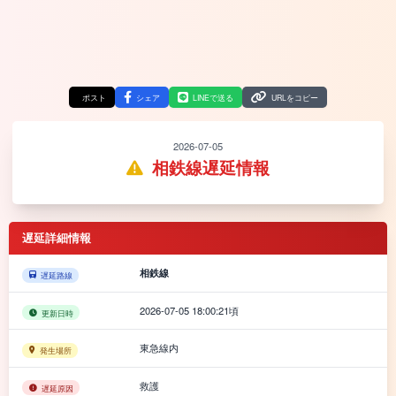
ポスト
シェア
LINEで送る
URLをコピー
2026-07-05
相鉄線遅延情報
遅延詳細情報
相鉄線
遅延路線
2026-07-05 18:00:21頃
更新日時
東急線内
発生場所
救護
遅延原因