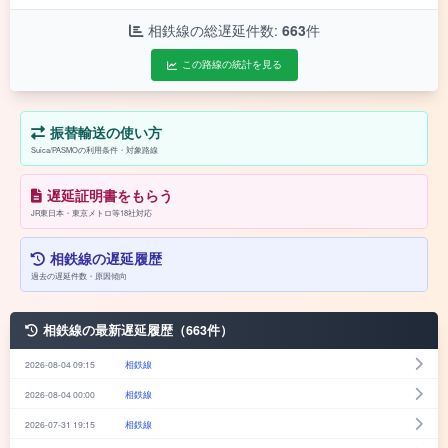
相鉄線の総遅延件数:
663
件
この路線の統計を見る
振替輸送の使い方
Suica/PASMOの利用条件・対象路線
遅延証明書をもらう
JR東日本・東京メトロ等18社対応
相鉄線の遅延履歴
過去の遅延件数・原因傾向
相鉄線の最新遅延履歴（663件）
2026-08-04 09:15
相鉄線
2026-08-04 00:00
相鉄線
2026-07-31 19:15
相鉄線