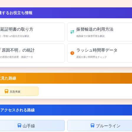
連するお役立ち情報
遅延証明書の取り方
振替輸送の利用方法
社・学校への提出方法を解説
他路線での振替手順を解説
「原因不明」の統計
ラッシュ時間帯データ
の原因の発生頻度・路線データ
遅延が多い時間帯をチェック
近見た路線
京急本線
くアクセスされる路線
山手線
ブルーライン