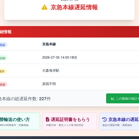
京急本線遅延情報
細情報
京急本線
路線
2026-07-05 14:00:18頃
日時
大森海岸駅
場所
原因不明
原因
急本線の総遅延件数:
227
件
この路線の統計
替輸送の使い方
遅延証明書をもらう
京急本線の遅延
/PASMOの利用条件・対象路線
JR東日本・東京メトロ等18社対応
過去の遅延件数・原因傾向