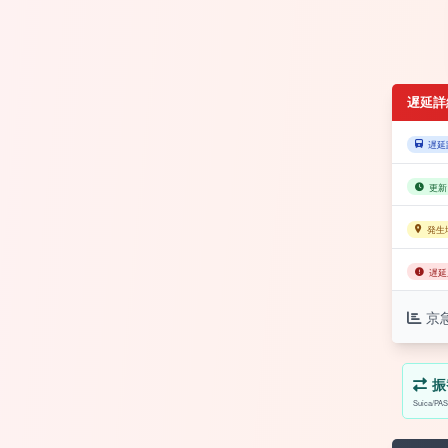
遅延詳
遅延
更新
発生
遅延
京
振
Suica