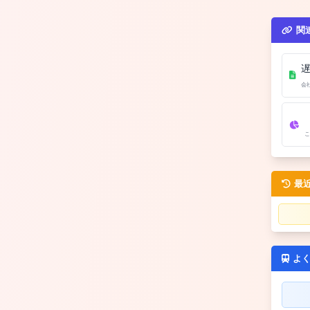
関
会
こ
最
よ