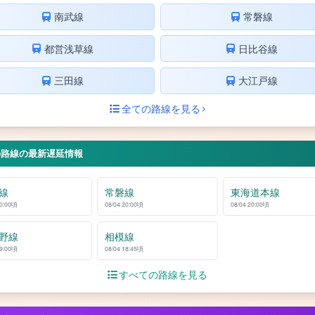
南武線
常磐線
都営浅草線
日比谷線
三田線
大江戸線
全ての路線を見る
の路線の最新遅延情報
線
常磐線
東海道本線
20:00頃
08/04 20:00頃
08/04 20:00頃
野線
相模線
19:00頃
08/04 18:45頃
すべての路線を見る