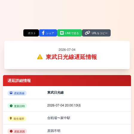
ポスト
シェア
LINEで送る
URLをコピー
2026-07-04
東武日光線遅延情報
遅延詳細情報
東武日光線
遅延路線
2026-07-04 20:00:13頃
更新日時
合戦場〜家中駅
発生場所
原因不明
遅延原因