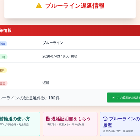
ブルーライン遅延情報
細情報
ブルーライン
路線
2026-07-03 18:00:18頃
日時
場所
遅延
原因
ルーラインの総遅延件数:
192
件
この路線の統計
替輸送の使い方
遅延証明書をもらう
ブルーラインの
履歴
/PASMOの利用条件・対象路線
JR東日本・東京メトロ等18社対応
過去の遅延件数・原因傾向