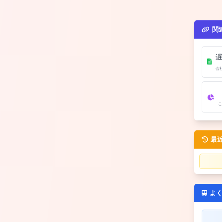
関
会
こ
最
よ