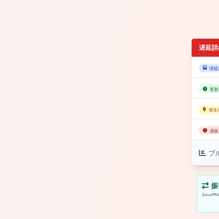
遅延詳
遅延
更新
発生
遅延
ブ
振
Suica