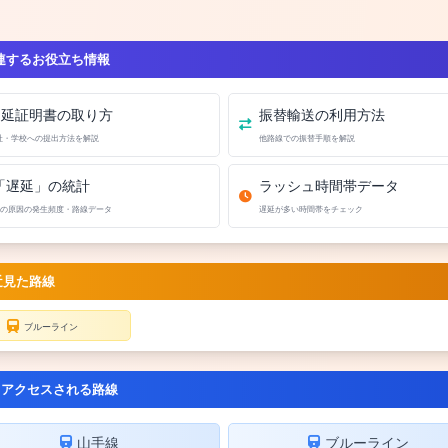
連するお役立ち情報
遅延証明書の取り方
振替輸送の利用方法
社・学校への提出方法を解説
他路線での振替手順を解説
「遅延」の統計
ラッシュ時間帯データ
の原因の発生頻度・路線データ
遅延が多い時間帯をチェック
近見た路線
ブルーライン
くアクセスされる路線
山手線
ブルーライン