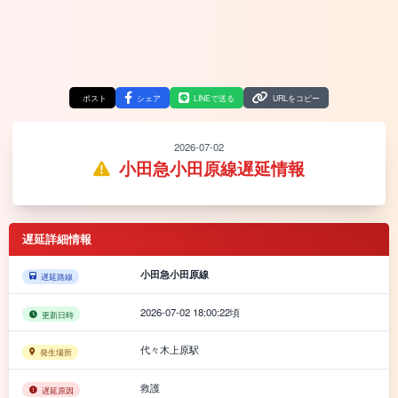
ポスト
シェア
LINEで送る
URLをコピー
2026-07-02
小田急小田原線遅延情報
遅延詳細情報
小田急小田原線
遅延路線
2026-07-02 18:00:22頃
更新日時
代々木上原駅
発生場所
救護
遅延原因