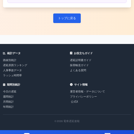
トップに戻る
統計データ
お役立ちガイド
路線別統計
遅延証明書ガイド
遅延原因ランキング
振替輸送ガイド
人身事故データ
よくある質問
ラッシュ時間帯
期間別統計
サイト情報
今日の遅延
運営者情報・データについて
週間統計
プライバシーポリシー
月間統計
公式X
年間統計
© 2026 電車遅延速報