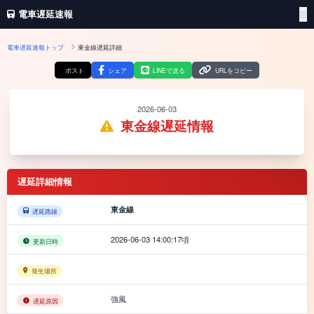
電車遅延速報
電車遅延速報トップ
東金線遅延詳細
ポスト
シェア
LINEで送る
URLをコピー
2026-06-03
東金線遅延情報
遅延詳細情報
東金線
遅延路線
2026-06-03 14:00:17頃
更新日時
発生場所
強風
遅延原因