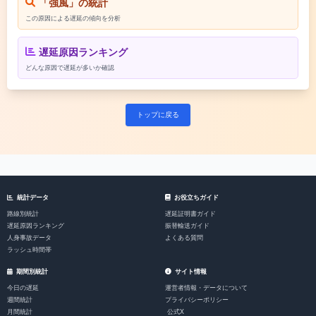
「強風」の統計
この原因による遅延の傾向を分析
遅延原因ランキング
どんな原因で遅延が多いか確認
トップに戻る
統計データ
お役立ちガイド
路線別統計
遅延証明書ガイド
遅延原因ランキング
振替輸送ガイド
人身事故データ
よくある質問
ラッシュ時間帯
期間別統計
サイト情報
今日の遅延
運営者情報・データについて
週間統計
プライバシーポリシー
月間統計
公式X