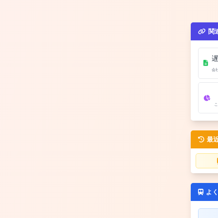
関
会
こ
最
よ