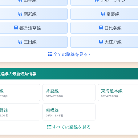
南武線
常磐線
都営浅草線
日比谷線
三田線
大江戸線
全ての路線を見る
の路線の最新遅延情報
線
常磐線
東海道本線
20:00頃
08/04 20:00頃
08/04 20:00頃
野線
相模線
19:00頃
08/04 18:45頃
すべての路線を見る