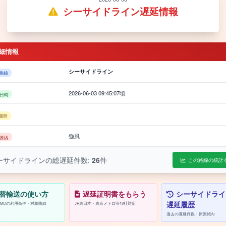
シーサイドライン遅延情報
細情報
シーサイドライン
路線
2026-06-03 09:45:07頃
日時
場所
強風
原因
ーサイドラインの総遅延件数:
26
件
この路線の統計
替輸送の使い方
遅延証明書をもらう
シーサイドライ
遅延履歴
/PASMOの利用条件・対象路線
JR東日本・東京メトロ等18社対応
過去の遅延件数・原因傾向