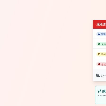
遅延詳
遅延
更新
発生
遅延
シ
振
Suica