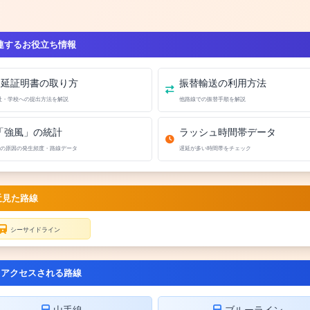
連するお役立ち情報
遅延証明書の取り方
振替輸送の利用方法
社・学校への提出方法を解説
他路線での振替手順を解説
「強風」の統計
ラッシュ時間帯データ
の原因の発生頻度・路線データ
遅延が多い時間帯をチェック
近見た路線
シーサイドライン
くアクセスされる路線
山手線
ブルーライン