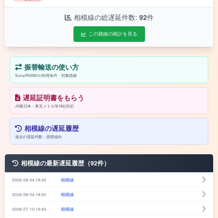
相模線の総遅延件数:
92
件
この路線の統計を見る
振替輸送の使い方
Suica/PASMOの利用条件・対象路線
遅延証明書をもらう
JR東日本・東京メトロ等18社対応
相模線の遅延履歴
過去の遅延件数・原因傾向
相模線の最新遅延履歴（92件）
2026-08-04 18:45
相模線
2026-08-04 18:00
相模線
2026-07-10 16:45
相模線