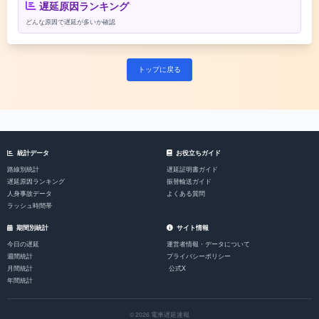
遅延原因ランキング
どんな原因で遅延が多いか確認
トップに戻る
統計データ
お役立ちガイド
路線別統計
遅延証明書ガイド
遅延原因ランキング
振替輸送ガイド
人身事故データ
よくある質問
ラッシュ時間帯
期間別統計
サイト情報
今日の遅延
運営者情報・データについて
週間統計
プライバシーポリシー
月間統計
公式X
年間統計
© 2026 電車遅延速報