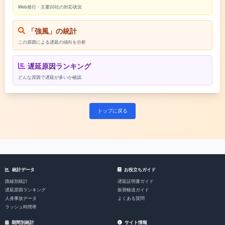
Web発行・主要20社の対応状況
「強風」の統計
この原因による遅延の傾向を分析
遅延原因ランキング
どんな原因で遅延が多いか確認
トップに戻る
統計データ
お役立ちガイド
路線別統計
遅延証明書ガイド
遅延原因ランキング
振替輸送ガイド
人身事故データ
よくある質問
ラッシュ時間帯
期間別統計
サイト情報