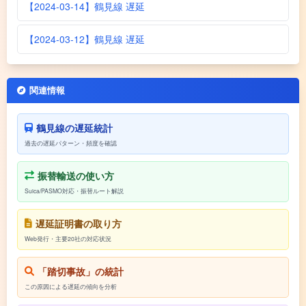
【2024-03-14】鶴見線 遅延
【2024-03-12】鶴見線 遅延
関連情報
鶴見線の遅延統計
過去の遅延パターン・頻度を確認
振替輸送の使い方
Suica/PASMO対応・振替ルート解説
遅延証明書の取り方
Web発行・主要20社の対応状況
「踏切事故」の統計
この原因による遅延の傾向を分析