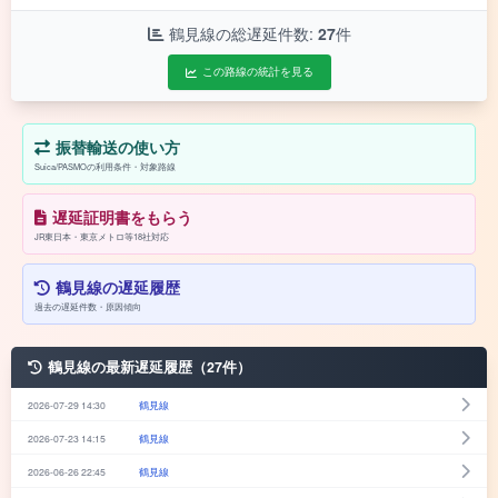
鶴見線の総遅延件数:
27
件
この路線の統計を見る
振替輸送の使い方
Suica/PASMOの利用条件・対象路線
遅延証明書をもらう
JR東日本・東京メトロ等18社対応
鶴見線の遅延履歴
過去の遅延件数・原因傾向
鶴見線の最新遅延履歴（27件）
2026-07-29 14:30
鶴見線
2026-07-23 14:15
鶴見線
2026-06-26 22:45
鶴見線