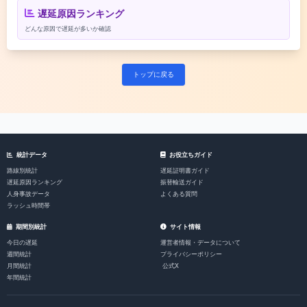
遅延原因ランキング
どんな原因で遅延が多いか確認
トップに戻る
統計データ
お役立ちガイド
路線別統計
遅延証明書ガイド
遅延原因ランキング
振替輸送ガイド
人身事故データ
よくある質問
ラッシュ時間帯
期間別統計
サイト情報
今日の遅延
運営者情報・データについて
週間統計
プライバシーポリシー
月間統計
公式X
年間統計