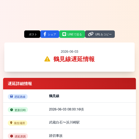
ポスト
シェア
LINEで送る
URLをコピー
2026-06-03
鶴見線遅延情報
遅延詳細情報
鶴見線
遅延路線
2026-06-03 08:00:16頃
更新日時
武蔵白石〜浜川崎駅
発生場所
踏切事故
遅延原因