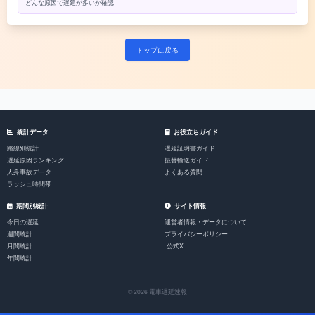
どんな原因で遅延が多いか確認
トップに戻る
統計データ
お役立ちガイド
路線別統計
遅延証明書ガイド
遅延原因ランキング
振替輸送ガイド
人身事故データ
よくある質問
ラッシュ時間帯
期間別統計
サイト情報
今日の遅延
運営者情報・データについて
週間統計
プライバシーポリシー
月間統計
公式X
年間統計
© 2026 電車遅延速報