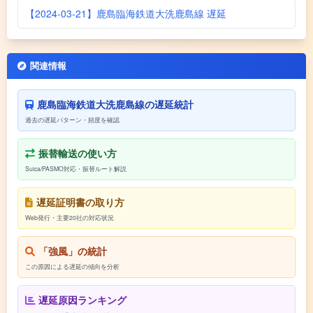
【2024-03-21】鹿島臨海鉄道大洗鹿島線 遅延
関連情報
鹿島臨海鉄道大洗鹿島線の遅延統計
過去の遅延パターン・頻度を確認
振替輸送の使い方
Suica/PASMO対応・振替ルート解説
遅延証明書の取り方
Web発行・主要20社の対応状況
「強風」の統計
この原因による遅延の傾向を分析
遅延原因ランキング