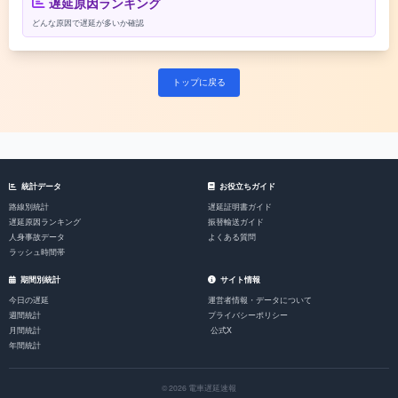
遅延原因ランキング
どんな原因で遅延が多いか確認
トップに戻る
統計データ
お役立ちガイド
路線別統計
遅延証明書ガイド
遅延原因ランキング
振替輸送ガイド
人身事故データ
よくある質問
ラッシュ時間帯
期間別統計
サイト情報
今日の遅延
運営者情報・データについて
週間統計
プライバシーポリシー
月間統計
公式X
年間統計
© 2026 電車遅延速報