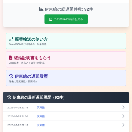
伊東線の総遅延件数:
92
件
この路線の統計を見る
振替輸送の使い方
Suica/PASMOの利用条件・対象路線
遅延証明書をもらう
JR東日本・東京メトロ等18社対応
伊東線の遅延履歴
過去の遅延件数・原因傾向
伊東線の最新遅延履歴（92件）
2026-07-28 23:15
伊東線
2026-07-25 21:00
伊東線
2026-07-22 22:15
伊東線