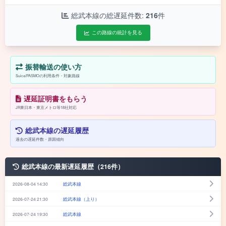
総武本線の総遅延件数:
216
件
この路線の統計を見る
振替輸送の使い方
Suica/PASMOの利用条件・対象路線
遅延証明書をもらう
JR東日本・東京メトロ等18社対応
総武本線の遅延履歴
過去の遅延件数・原因傾向
総武本線の最新遅延履歴（216件）
2026-08-04 14:30
総武本線
2026-07-24 21:30
総武本線（上り）
2026-07-24 19:30
総武本線