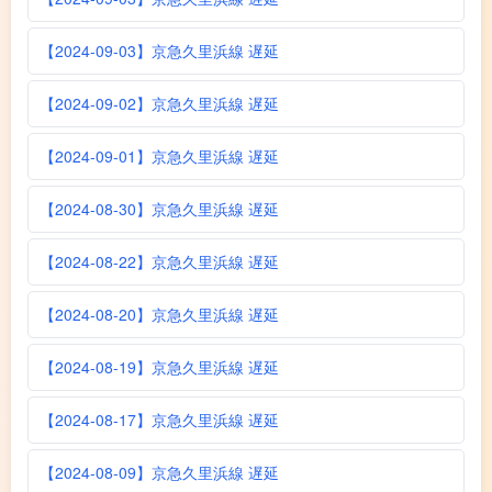
【2024-09-03】京急久里浜線 遅延
【2024-09-02】京急久里浜線 遅延
【2024-09-01】京急久里浜線 遅延
【2024-08-30】京急久里浜線 遅延
【2024-08-22】京急久里浜線 遅延
【2024-08-20】京急久里浜線 遅延
【2024-08-19】京急久里浜線 遅延
【2024-08-17】京急久里浜線 遅延
【2024-08-09】京急久里浜線 遅延