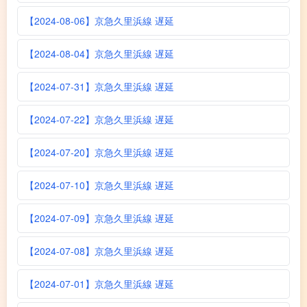
【2024-08-06】京急久里浜線 遅延
【2024-08-04】京急久里浜線 遅延
【2024-07-31】京急久里浜線 遅延
【2024-07-22】京急久里浜線 遅延
【2024-07-20】京急久里浜線 遅延
【2024-07-10】京急久里浜線 遅延
【2024-07-09】京急久里浜線 遅延
【2024-07-08】京急久里浜線 遅延
【2024-07-01】京急久里浜線 遅延