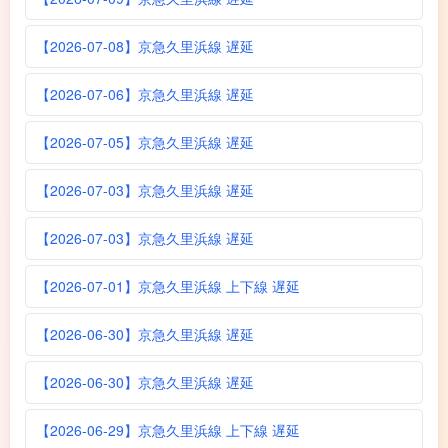
【2026-07-08】京急久里浜線 遅延
【2026-07-06】京急久里浜線 遅延
【2026-07-05】京急久里浜線 遅延
【2026-07-03】京急久里浜線 遅延
【2026-07-03】京急久里浜線 遅延
【2026-07-01】京急久里浜線 上下線 遅延
【2026-06-30】京急久里浜線 遅延
【2026-06-30】京急久里浜線 遅延
【2026-06-29】京急久里浜線 上下線 遅延