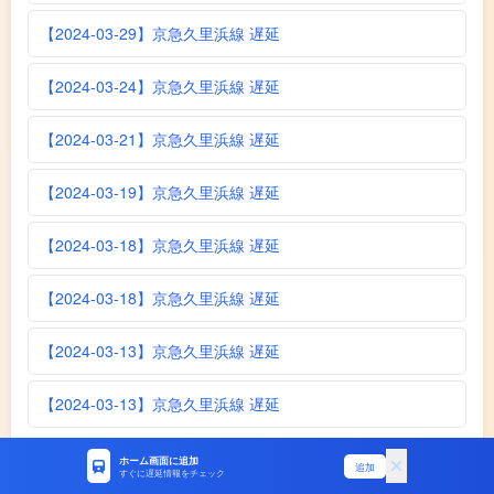
【2024-03-29】京急久里浜線 遅延
【2024-03-24】京急久里浜線 遅延
【2024-03-21】京急久里浜線 遅延
【2024-03-19】京急久里浜線 遅延
【2024-03-18】京急久里浜線 遅延
【2024-03-18】京急久里浜線 遅延
【2024-03-13】京急久里浜線 遅延
【2024-03-13】京急久里浜線 遅延
ホーム画面に追加
追加
すぐに遅延情報をチェック
関連情報