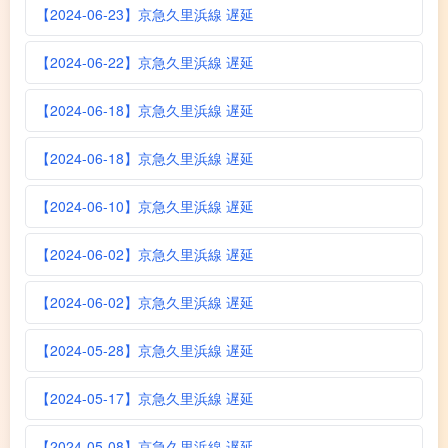
【2024-06-23】京急久里浜線 遅延
【2024-06-22】京急久里浜線 遅延
【2024-06-18】京急久里浜線 遅延
【2024-06-18】京急久里浜線 遅延
【2024-06-10】京急久里浜線 遅延
【2024-06-02】京急久里浜線 遅延
【2024-06-02】京急久里浜線 遅延
【2024-05-28】京急久里浜線 遅延
【2024-05-17】京急久里浜線 遅延
【2024-05-08】京急久里浜線 遅延