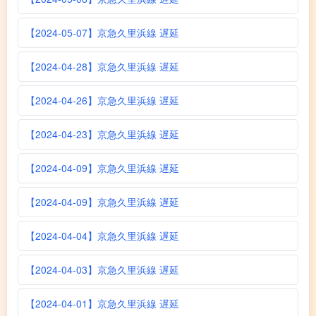
【2024-05-07】京急久里浜線 遅延
【2024-04-28】京急久里浜線 遅延
【2024-04-26】京急久里浜線 遅延
【2024-04-23】京急久里浜線 遅延
【2024-04-09】京急久里浜線 遅延
【2024-04-09】京急久里浜線 遅延
【2024-04-04】京急久里浜線 遅延
【2024-04-03】京急久里浜線 遅延
【2024-04-01】京急久里浜線 遅延