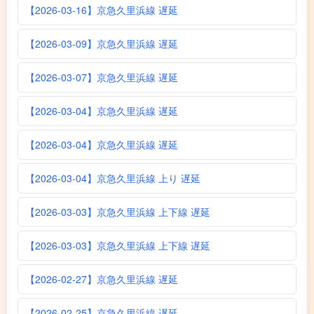
【2026-03-16】京急久里浜線 遅延
【2026-03-09】京急久里浜線 遅延
【2026-03-07】京急久里浜線 遅延
【2026-03-04】京急久里浜線 遅延
【2026-03-04】京急久里浜線 遅延
【2026-03-04】京急久里浜線 上り 遅延
【2026-03-03】京急久里浜線 上下線 遅延
【2026-03-03】京急久里浜線 上下線 遅延
【2026-02-27】京急久里浜線 遅延
【2026-02-25】京急久里浜線 遅延