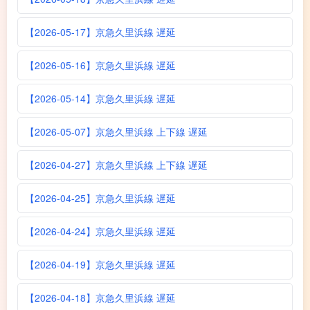
【2026-05-17】京急久里浜線 遅延
【2026-05-16】京急久里浜線 遅延
【2026-05-14】京急久里浜線 遅延
【2026-05-07】京急久里浜線 上下線 遅延
【2026-04-27】京急久里浜線 上下線 遅延
【2026-04-25】京急久里浜線 遅延
【2026-04-24】京急久里浜線 遅延
【2026-04-19】京急久里浜線 遅延
【2026-04-18】京急久里浜線 遅延