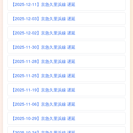
【2025-12-11】京急久里浜線 遅延
【2025-12-03】京急久里浜線 遅延
【2025-12-02】京急久里浜線 遅延
【2025-11-30】京急久里浜線 遅延
【2025-11-28】京急久里浜線 遅延
【2025-11-25】京急久里浜線 遅延
【2025-11-19】京急久里浜線 遅延
【2025-11-06】京急久里浜線 遅延
【2025-10-29】京急久里浜線 遅延
【2025-10-24】京急久里浜線 遅延