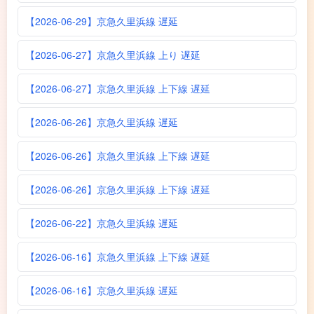
【2026-06-29】京急久里浜線 遅延
【2026-06-27】京急久里浜線 上り 遅延
【2026-06-27】京急久里浜線 上下線 遅延
【2026-06-26】京急久里浜線 遅延
【2026-06-26】京急久里浜線 上下線 遅延
【2026-06-26】京急久里浜線 上下線 遅延
【2026-06-22】京急久里浜線 遅延
【2026-06-16】京急久里浜線 上下線 遅延
【2026-06-16】京急久里浜線 遅延