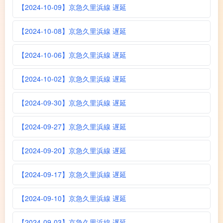
【2024-10-09】京急久里浜線 遅延
【2024-10-08】京急久里浜線 遅延
【2024-10-06】京急久里浜線 遅延
【2024-10-02】京急久里浜線 遅延
【2024-09-30】京急久里浜線 遅延
【2024-09-27】京急久里浜線 遅延
【2024-09-20】京急久里浜線 遅延
【2024-09-17】京急久里浜線 遅延
【2024-09-10】京急久里浜線 遅延
【2024-09-03】京急久里浜線 遅延