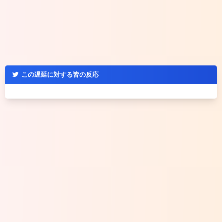
この遅延に対する皆の反応