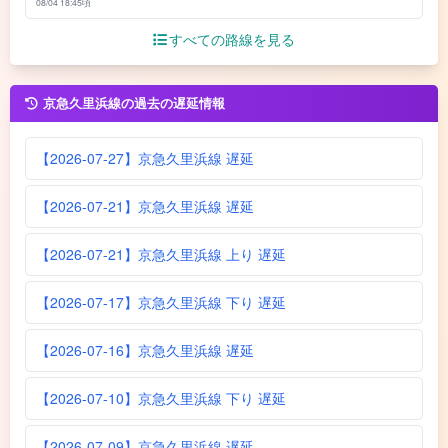
08/04 18:45頃
すべての路線を見る
京急久里浜線の過去の遅延情報
【2026-07-27】京急久里浜線 遅延
【2026-07-21】京急久里浜線 遅延
【2026-07-21】京急久里浜線 上り 遅延
【2026-07-17】京急久里浜線 下り 遅延
【2026-07-16】京急久里浜線 遅延
【2026-07-10】京急久里浜線 下り 遅延
【2026-07-09】京急久里浜線 遅延