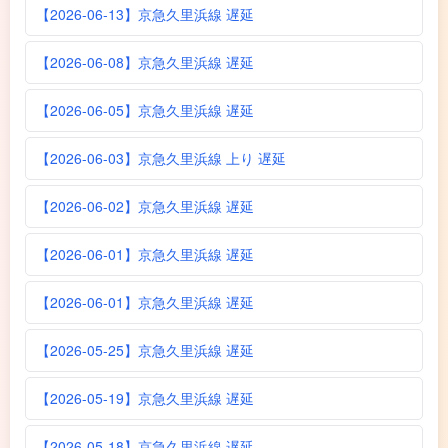
【2026-06-13】京急久里浜線 遅延
【2026-06-08】京急久里浜線 遅延
【2026-06-05】京急久里浜線 遅延
【2026-06-03】京急久里浜線 上り 遅延
【2026-06-02】京急久里浜線 遅延
【2026-06-01】京急久里浜線 遅延
【2026-06-01】京急久里浜線 遅延
【2026-05-25】京急久里浜線 遅延
【2026-05-19】京急久里浜線 遅延
【2026-05-18】京急久里浜線 遅延