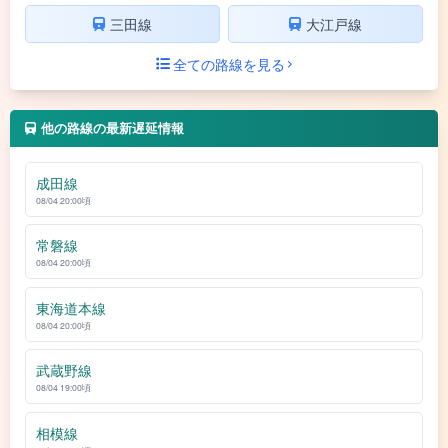
三田線
大江戸線
全ての路線を見る
他の路線の最新遅延情報
成田線
08/04 20:00頃
常磐線
08/04 20:00頃
東海道本線
08/04 20:00頃
武蔵野線
08/04 19:00頃
相模線