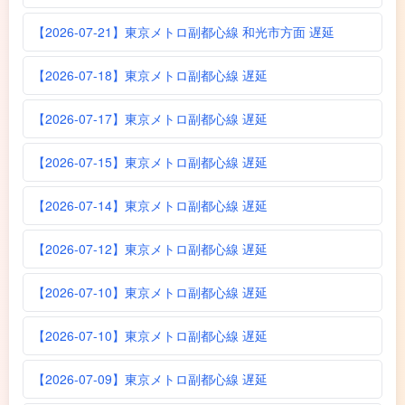
【2026-07-21】東京メトロ副都心線 和光市方面 遅延
【2026-07-18】東京メトロ副都心線 遅延
【2026-07-17】東京メトロ副都心線 遅延
【2026-07-15】東京メトロ副都心線 遅延
【2026-07-14】東京メトロ副都心線 遅延
【2026-07-12】東京メトロ副都心線 遅延
【2026-07-10】東京メトロ副都心線 遅延
【2026-07-10】東京メトロ副都心線 遅延
【2026-07-09】東京メトロ副都心線 遅延