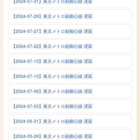
【2024-07-31】東京メトロ副都心線 遅延
【2024-07-29】東京メトロ副都心線 遅延
【2024-07-27】東京メトロ副都心線 遅延
【2024-07-22】東京メトロ副都心線 遅延
【2024-07-13】東京メトロ副都心線 遅延
【2024-07-13】東京メトロ副都心線 遅延
【2024-07-06】東京メトロ副都心線 遅延
【2024-07-03】東京メトロ副都心線 遅延
【2024-05-31】東京メトロ副都心線 遅延
【2024-05-28】東京メトロ副都心線 遅延