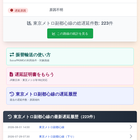
原因不明
遅延原因
東京メトロ副都心線の総遅延件数:
223
件
この路線の統計を見る
振替輸送の使い方
Suica/PASMOの利用条件・対象路線
遅延証明書をもらう
JR東日本・東京メトロ等18社対応
東京メトロ副都心線の遅延履歴
過去の遅延件数・原因傾向
東京メトロ副都心線の最新遅延履歴（223件）
2026-08-01 14:00
東京メトロ副都心線
2026-07-29 07:30
東京メトロ副都心線（下り）