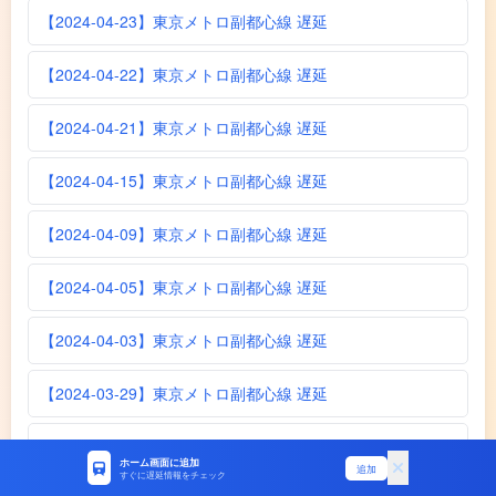
【2024-04-23】東京メトロ副都心線 遅延
【2024-04-22】東京メトロ副都心線 遅延
【2024-04-21】東京メトロ副都心線 遅延
【2024-04-15】東京メトロ副都心線 遅延
【2024-04-09】東京メトロ副都心線 遅延
【2024-04-05】東京メトロ副都心線 遅延
【2024-04-03】東京メトロ副都心線 遅延
【2024-03-29】東京メトロ副都心線 遅延
【2024-03-29】東京メトロ副都心線 遅延
ホーム画面に追加
追加
すぐに遅延情報をチェック