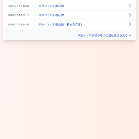
2026-07-27 18:30
東京メトロ副都心線
2026-07-26 22:15
東京メトロ副都心線
2026-07-25 14:45
東京メトロ副都心線（和光市方面）
東京メトロ副都心線の全遅延履歴を見る →