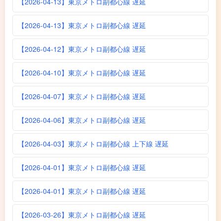
【2026-04-13】東京メトロ副都心線 遅延
【2026-04-13】東京メトロ副都心線 遅延
【2026-04-12】東京メトロ副都心線 遅延
【2026-04-10】東京メトロ副都心線 遅延
【2026-04-07】東京メトロ副都心線 遅延
【2026-04-06】東京メトロ副都心線 遅延
【2026-04-03】東京メトロ副都心線 上下線 遅延
【2026-04-01】東京メトロ副都心線 遅延
【2026-04-01】東京メトロ副都心線 遅延
【2026-03-26】東京メトロ副都心線 遅延