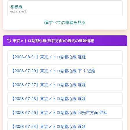
相模線
08/04 18:45頃
すべての路線を見る
東京メトロ副都心線(渋谷方面)の過去の遅延情報
【2026-08-01】東京メトロ副都心線 遅延
【2026-07-29】東京メトロ副都心線 下り 遅延
【2026-07-27】東京メトロ副都心線 遅延
【2026-07-26】東京メトロ副都心線 遅延
【2026-07-25】東京メトロ副都心線 和光市方面 遅延
【2026-07-24】東京メトロ副都心線 遅延