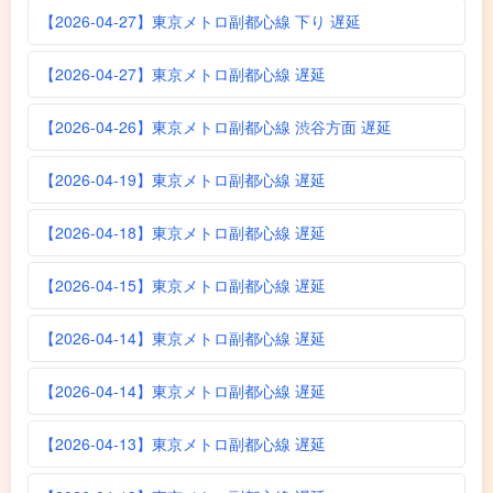
【2026-04-27】東京メトロ副都心線 下り 遅延
【2026-04-27】東京メトロ副都心線 遅延
【2026-04-26】東京メトロ副都心線 渋谷方面 遅延
【2026-04-19】東京メトロ副都心線 遅延
【2026-04-18】東京メトロ副都心線 遅延
【2026-04-15】東京メトロ副都心線 遅延
【2026-04-14】東京メトロ副都心線 遅延
【2026-04-14】東京メトロ副都心線 遅延
【2026-04-13】東京メトロ副都心線 遅延