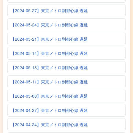
【2024-05-27】東京メトロ副都心線 遅延
【2024-05-24】東京メトロ副都心線 遅延
【2024-05-21】東京メトロ副都心線 遅延
【2024-05-14】東京メトロ副都心線 遅延
【2024-05-13】東京メトロ副都心線 遅延
【2024-05-11】東京メトロ副都心線 遅延
【2024-05-08】東京メトロ副都心線 遅延
【2024-04-27】東京メトロ副都心線 遅延
【2024-04-24】東京メトロ副都心線 遅延