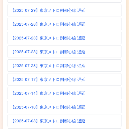
【2025-07-29】東京メトロ副都心線 遅延
【2025-07-28】東京メトロ副都心線 遅延
【2025-07-23】東京メトロ副都心線 遅延
【2025-07-23】東京メトロ副都心線 遅延
【2025-07-23】東京メトロ副都心線 遅延
【2025-07-17】東京メトロ副都心線 遅延
【2025-07-14】東京メトロ副都心線 遅延
【2025-07-10】東京メトロ副都心線 遅延
【2025-07-08】東京メトロ副都心線 遅延