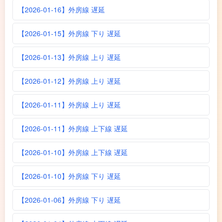
【2026-01-16】外房線 遅延
【2026-01-15】外房線 下り 遅延
【2026-01-13】外房線 上り 遅延
【2026-01-12】外房線 上り 遅延
【2026-01-11】外房線 上り 遅延
【2026-01-11】外房線 上下線 遅延
【2026-01-10】外房線 上下線 遅延
【2026-01-10】外房線 下り 遅延
【2026-01-06】外房線 下り 遅延