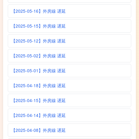
【2025-05-16】外房線 遅延
【2025-05-15】外房線 遅延
【2025-05-12】外房線 遅延
【2025-05-02】外房線 遅延
【2025-05-01】外房線 遅延
【2025-04-18】外房線 遅延
【2025-04-15】外房線 遅延
【2025-04-14】外房線 遅延
【2025-04-08】外房線 遅延