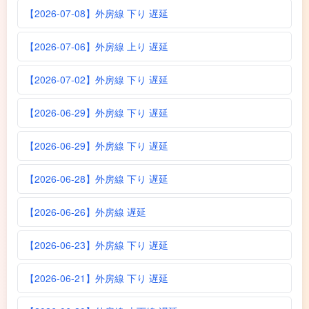
【2026-07-08】外房線 下り 遅延
【2026-07-06】外房線 上り 遅延
【2026-07-02】外房線 下り 遅延
【2026-06-29】外房線 下り 遅延
【2026-06-29】外房線 下り 遅延
【2026-06-28】外房線 下り 遅延
【2026-06-26】外房線 遅延
【2026-06-23】外房線 下り 遅延
【2026-06-21】外房線 下り 遅延