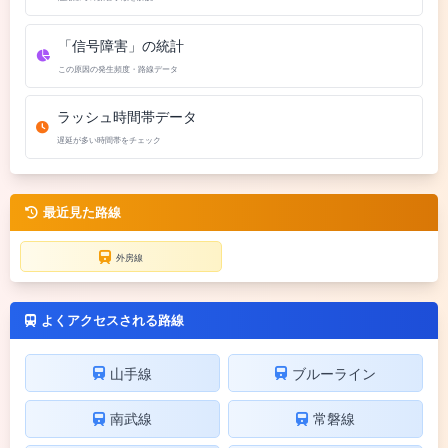
「信号障害」の統計
この原因の発生頻度・路線データ
ラッシュ時間帯データ
遅延が多い時間帯をチェック
最近見た路線
外房線
よくアクセスされる路線
山手線
ブルーライン
南武線
常磐線