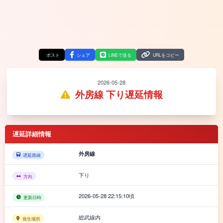
ポスト
シェア
LINEで送る
URLをコピー
2026-05-28
外房線 下り遅延情報
遅延詳細情報
外房線
遅延路線
下り
方向
2026-05-28 22:15:10頃
更新日時
総武線内
発生場所