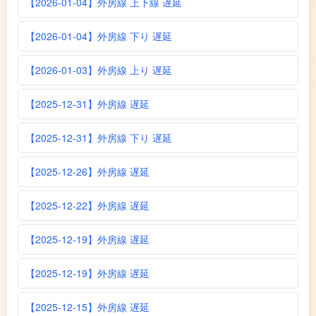
【2026-01-04】外房線 上下線 遅延
【2026-01-04】外房線 下り 遅延
【2026-01-03】外房線 上り 遅延
【2025-12-31】外房線 遅延
【2025-12-31】外房線 下り 遅延
【2025-12-26】外房線 遅延
【2025-12-22】外房線 遅延
【2025-12-19】外房線 遅延
【2025-12-19】外房線 遅延
【2025-12-15】外房線 遅延