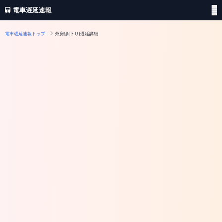
電車遅延速報
電車遅延速報トップ
外房線(下り)遅延詳細