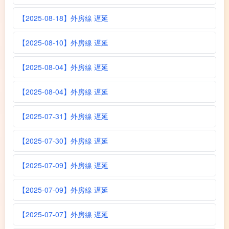
【2025-08-18】外房線 遅延
【2025-08-10】外房線 遅延
【2025-08-04】外房線 遅延
【2025-08-04】外房線 遅延
【2025-07-31】外房線 遅延
【2025-07-30】外房線 遅延
【2025-07-09】外房線 遅延
【2025-07-09】外房線 遅延
【2025-07-07】外房線 遅延