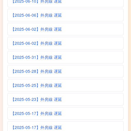
【2025-06-10】外房線 遅延
【2025-06-06】外房線 遅延
【2025-06-02】外房線 遅延
【2025-06-02】外房線 遅延
【2025-05-31】外房線 遅延
【2025-05-28】外房線 遅延
【2025-05-25】外房線 遅延
【2025-05-23】外房線 遅延
【2025-05-17】外房線 遅延
【2025-05-17】外房線 遅延