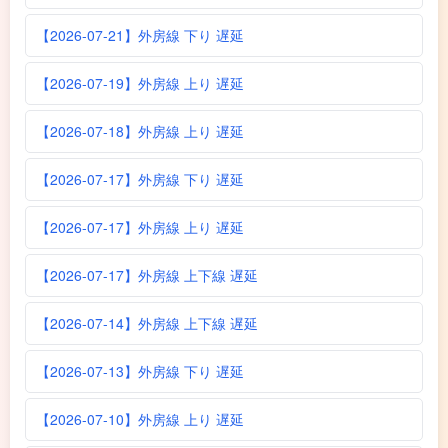
【2026-07-21】外房線 下り 遅延
【2026-07-19】外房線 上り 遅延
【2026-07-18】外房線 上り 遅延
【2026-07-17】外房線 下り 遅延
【2026-07-17】外房線 上り 遅延
【2026-07-17】外房線 上下線 遅延
【2026-07-14】外房線 上下線 遅延
【2026-07-13】外房線 下り 遅延
【2026-07-10】外房線 上り 遅延