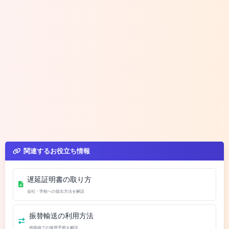
関連するお役立ち情報
遅延証明書の取り方
会社・学校への提出方法を解説
振替輸送の利用方法
他路線での振替手順を解説