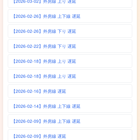
【2026-03-02】外房線 上り 遅延
【2026-02-26】外房線 上下線 遅延
【2026-02-26】外房線 下り 遅延
【2026-02-22】外房線 下り 遅延
【2026-02-18】外房線 上り 遅延
【2026-02-18】外房線 上り 遅延
【2026-02-16】外房線 遅延
【2026-02-14】外房線 上下線 遅延
【2026-02-09】外房線 上下線 遅延
【2026-02-09】外房線 遅延