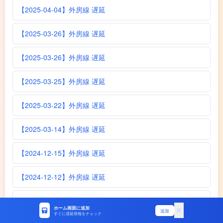
【2025-04-04】外房線 遅延
【2025-03-26】外房線 遅延
【2025-03-26】外房線 遅延
【2025-03-25】外房線 遅延
【2025-03-22】外房線 遅延
【2025-03-14】外房線 遅延
【2024-12-15】外房線 遅延
【2024-12-12】外房線 遅延
【2024-12-03】外房線 遅延
ホーム画面に追加
追加
すぐに遅延情報をチェック