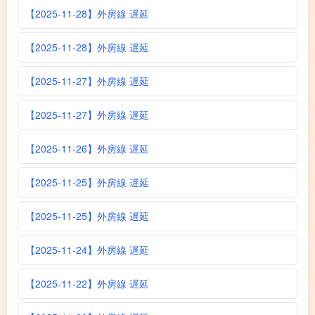
【2025-11-28】外房線 遅延
【2025-11-28】外房線 遅延
【2025-11-27】外房線 遅延
【2025-11-27】外房線 遅延
【2025-11-26】外房線 遅延
【2025-11-25】外房線 遅延
【2025-11-25】外房線 遅延
【2025-11-24】外房線 遅延
【2025-11-22】外房線 遅延