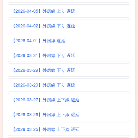
【2026-04-05】外房線 上り 遅延
【2026-04-02】外房線 下り 遅延
【2026-04-01】外房線 遅延
【2026-03-31】外房線 下り 遅延
【2026-03-29】外房線 下り 遅延
【2026-03-29】外房線 下り 遅延
【2026-03-27】外房線 上下線 遅延
【2026-03-26】外房線 上下線 遅延
【2026-03-25】外房線 上下線 遅延