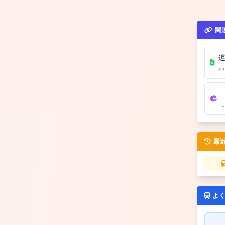
関
会
こ
最
よ