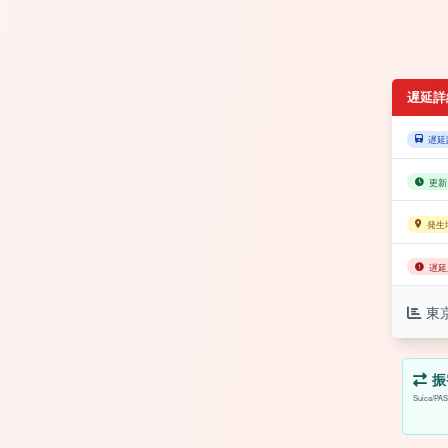
遅延詳
遅延
更新
発生
遅延
東
振
Suica