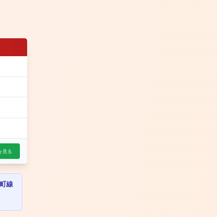
を見る
町線