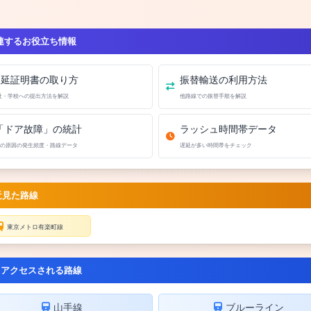
連するお役立ち情報
遅延証明書の取り方
振替輸送の利用方法
社・学校への提出方法を解説
他路線での振替手順を解説
「ドア故障」の統計
ラッシュ時間帯データ
の原因の発生頻度・路線データ
遅延が多い時間帯をチェック
近見た路線
東京メトロ有楽町線
くアクセスされる路線
山手線
ブルーライン