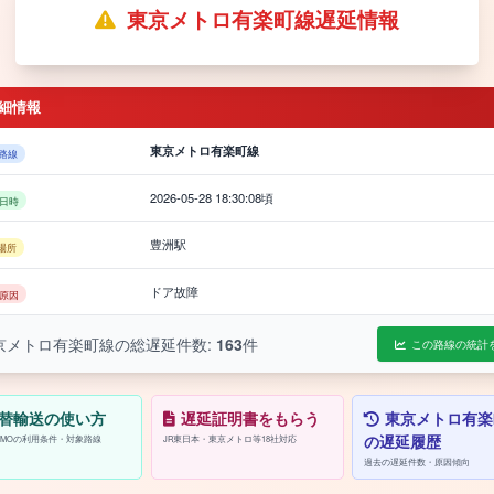
東京メトロ有楽町線遅延情報
細情報
東京メトロ有楽町線
路線
2026-05-28 18:30:08頃
日時
豊洲駅
場所
ドア故障
原因
京メトロ有楽町線の総遅延件数:
163
件
この路線の統計
替輸送の使い方
遅延証明書をもらう
東京メトロ有楽
の遅延履歴
/PASMOの利用条件・対象路線
JR東日本・東京メトロ等18社対応
過去の遅延件数・原因傾向