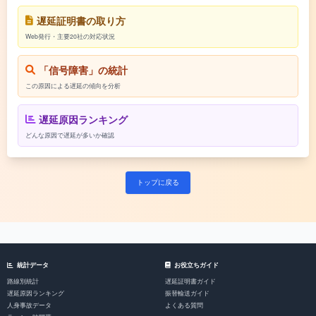
遅延証明書の取り方
Web発行・主要20社の対応状況
「信号障害」の統計
この原因による遅延の傾向を分析
遅延原因ランキング
どんな原因で遅延が多いか確認
トップに戻る
統計データ
お役立ちガイド
路線別統計
遅延証明書ガイド
遅延原因ランキング
振替輸送ガイド
人身事故データ
よくある質問