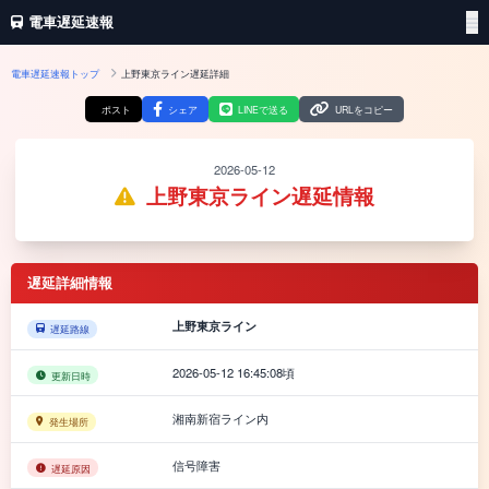
電車遅延速報
電車遅延速報トップ
上野東京ライン遅延詳細
ポスト
シェア
LINEで送る
URLをコピー
2026-05-12
上野東京ライン遅延情報
遅延詳細情報
上野東京ライン
遅延路線
2026-05-12 16:45:08頃
更新日時
湘南新宿ライン内
発生場所
信号障害
遅延原因