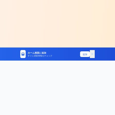
ホーム画面に追加
追加
すぐに遅延情報をチェック
統計データ
お役立ちガイド
路線別統計
遅延証明書ガイド
遅延原因ランキング
振替輸送ガイド
人身事故データ
よくある質問
ラッシュ時間帯
期間別統計
サイト情報