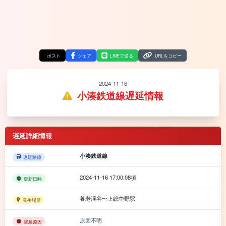
ポスト
シェア
LINEで送る
URLをコピー
2024-11-16
小湊鉄道線遅延情報
遅延詳細情報
小湊鉄道線
遅延路線
2024-11-16 17:00:08頃
更新日時
養老渓谷〜上総中野駅
発生場所
原因不明
遅延原因