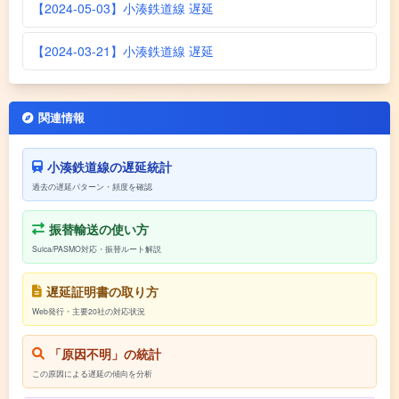
【2024-05-03】小湊鉄道線 遅延
【2024-03-21】小湊鉄道線 遅延
関連情報
小湊鉄道線の遅延統計
過去の遅延パターン・頻度を確認
振替輸送の使い方
Suica/PASMO対応・振替ルート解説
遅延証明書の取り方
Web発行・主要20社の対応状況
「原因不明」の統計
この原因による遅延の傾向を分析