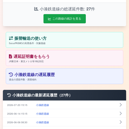
小湊鉄道線の総遅延件数:
27
件
この路線の統計を見る
振替輸送の使い方
Suica/PASMOの利用条件・対象路線
遅延証明書をもらう
JR東日本・東京メトロ等18社対応
小湊鉄道線の遅延履歴
過去の遅延件数・原因傾向
小湊鉄道線の最新遅延履歴（27件）
2026-07-20 15:15
小湊鉄道線
2026-06-14 15:15
小湊鉄道線
2026-06-06 08:30
小湊鉄道線