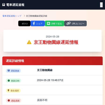
電車遅延速報
電車遅延速報トップ
京王動物園線遅延詳細
ポスト
シェア
LINEで送る
URLをコピー
2024-05-28
京王動物園線遅延情報
遅延詳細情報
京王動物園線
遅延路線
2024-05-28 19:48:07頃
更新日時
発生場所
原因不明
遅延原因