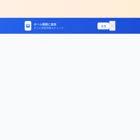
ホーム画面に追加
追加
すぐに遅延情報をチェック
統計データ
お役立ちガイド
路線別統計
遅延証明書ガイド
遅延原因ランキング
振替輸送ガイド
人身事故データ
よくある質問
ラッシュ時間帯
期間別統計
サイト情報
今日の遅延
運営者情報・データについて
週間統計
プライバシーポリシー
月間統計
公式X
年間統計
© 2026 電車遅延速報