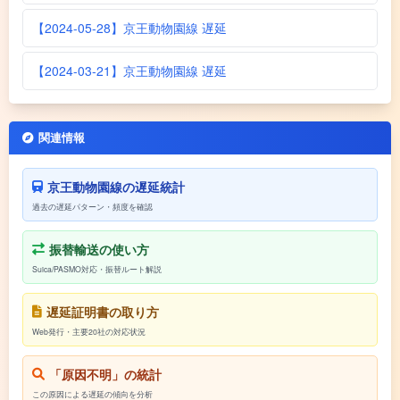
【2024-05-28】京王動物園線 遅延
【2024-03-21】京王動物園線 遅延
関連情報
京王動物園線の遅延統計
過去の遅延パターン・頻度を確認
振替輸送の使い方
Suica/PASMO対応・振替ルート解説
遅延証明書の取り方
Web発行・主要20社の対応状況
「原因不明」の統計
この原因による遅延の傾向を分析