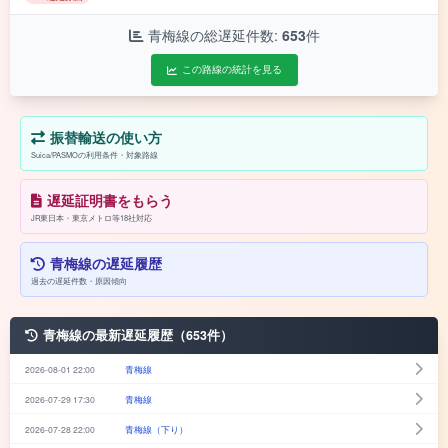
青梅線の総遅延件数:
653
件
この路線の統計を見る
振替輸送の使い方
Suica/PASMOの利用条件・対象路線
遅延証明書をもらう
JR東日本・東京メトロ等18社対応
青梅線の遅延履歴
過去の遅延件数・原因傾向
青梅線の最新遅延履歴（653件）
2026-08-01 22:00
青梅線
2026-07-29 17:30
青梅線
2026-07-28 22:00
青梅線（下り）