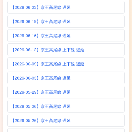
【2026-06-23】京王高尾線 遅延
【2026-06-19】京王高尾線 遅延
【2026-06-16】京王高尾線 遅延
【2026-06-12】京王高尾線 上下線 遅延
【2026-06-09】京王高尾線 上下線 遅延
【2026-06-03】京王高尾線 遅延
【2026-05-29】京王高尾線 遅延
【2026-05-26】京王高尾線 遅延
【2026-05-26】京王高尾線 遅延