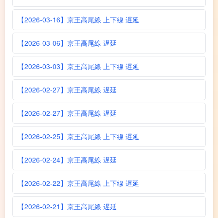
【2026-03-16】京王高尾線 上下線 遅延
【2026-03-06】京王高尾線 遅延
【2026-03-03】京王高尾線 上下線 遅延
【2026-02-27】京王高尾線 遅延
【2026-02-27】京王高尾線 遅延
【2026-02-25】京王高尾線 上下線 遅延
【2026-02-24】京王高尾線 遅延
【2026-02-22】京王高尾線 上下線 遅延
【2026-02-21】京王高尾線 遅延