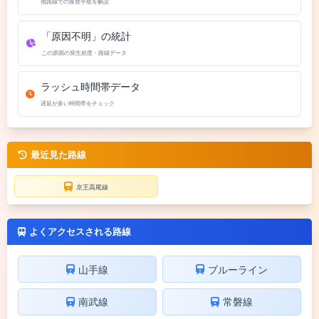
他路線での振替手順を解説
「原因不明」の統計
この原因の発生頻度・路線データ
ラッシュ時間帯データ
遅延が多い時間帯をチェック
最近見た路線
京王高尾線
よくアクセスされる路線
山手線
ブルーライン
南武線
常磐線