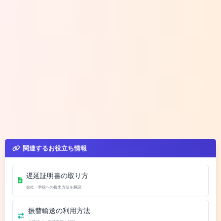
関連するお役立ち情報
遅延証明書の取り方
会社・学校への提出方法を解説
振替輸送の利用方法