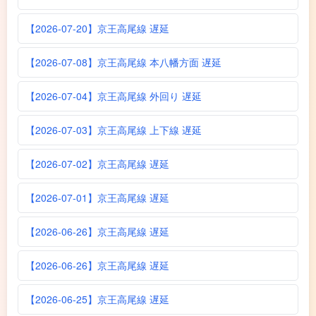
【2026-07-20】京王高尾線 遅延
【2026-07-08】京王高尾線 本八幡方面 遅延
【2026-07-04】京王高尾線 外回り 遅延
【2026-07-03】京王高尾線 上下線 遅延
【2026-07-02】京王高尾線 遅延
【2026-07-01】京王高尾線 遅延
【2026-06-26】京王高尾線 遅延
【2026-06-26】京王高尾線 遅延
【2026-06-25】京王高尾線 遅延