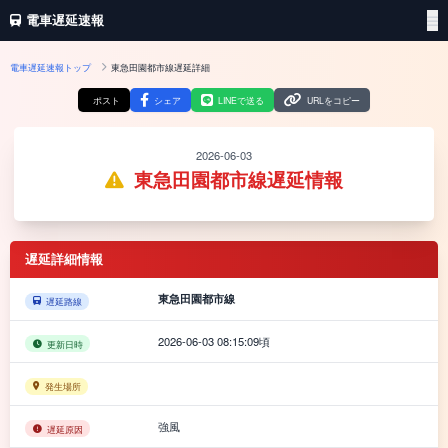
電車遅延速報
電車遅延速報トップ
東急田園都市線遅延詳細
ポスト
シェア
LINEで送る
URLをコピー
2026-06-03
東急田園都市線遅延情報
遅延詳細情報
東急田園都市線
遅延路線
2026-06-03 08:15:09頃
更新日時
発生場所
強風
遅延原因