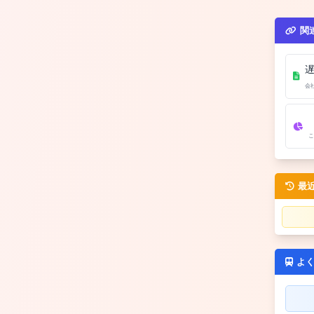
関
会
こ
最
よ