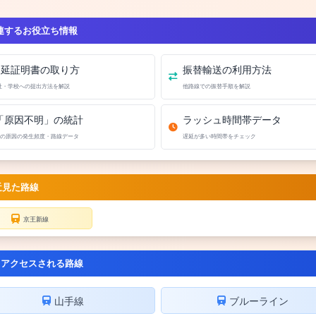
連するお役立ち情報
遅延証明書の取り方
振替輸送の利用方法
社・学校への提出方法を解説
他路線での振替手順を解説
「原因不明」の統計
ラッシュ時間帯データ
の原因の発生頻度・路線データ
遅延が多い時間帯をチェック
近見た路線
京王新線
くアクセスされる路線
山手線
ブルーライン