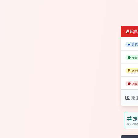
遅延詳
遅延
更新
発生
遅延
京
振
Suica