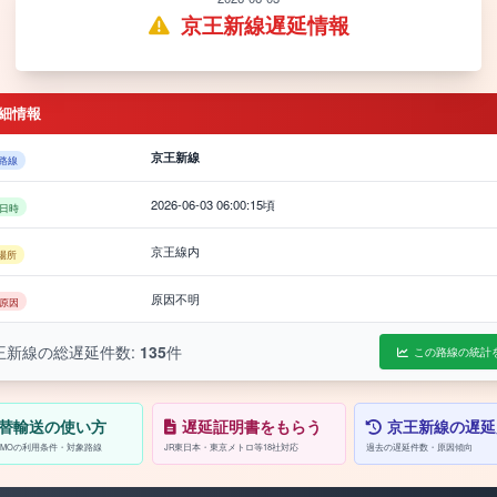
京王新線遅延情報
細情報
京王新線
路線
2026-06-03 06:00:15頃
日時
京王線内
場所
原因不明
原因
王新線の総遅延件数:
135
件
この路線の統計
替輸送の使い方
遅延証明書をもらう
京王新線の遅延
/PASMOの利用条件・対象路線
JR東日本・東京メトロ等18社対応
過去の遅延件数・原因傾向