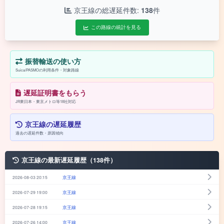
京王線の総遅延件数:
138
件
この路線の統計を見る
振替輸送の使い方
Suica/PASMOの利用条件・対象路線
遅延証明書をもらう
JR東日本・東京メトロ等18社対応
京王線の遅延履歴
過去の遅延件数・原因傾向
京王線の最新遅延履歴（138件）
2026-08-03 20:15
京王線
2026-07-29 19:00
京王線
2026-07-28 19:15
京王線
2026-07-26 14:00
京王線