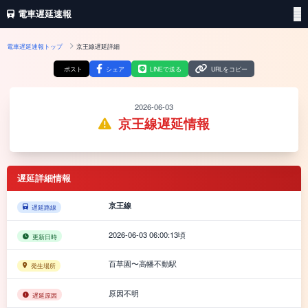
電車遅延速報
電車遅延速報トップ
京王線遅延詳細
ポスト
シェア
LINEで送る
URLをコピー
2026-06-03
京王線遅延情報
遅延詳細情報
京王線
遅延路線
2026-06-03 06:00:13頃
更新日時
百草園〜高幡不動駅
発生場所
原因不明
遅延原因