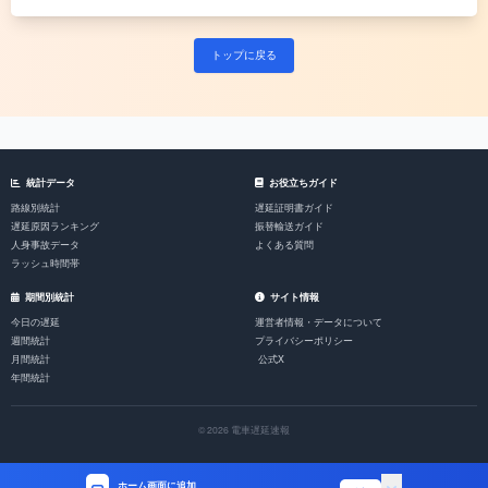
トップに戻る
統計データ
お役立ちガイド
路線別統計
遅延証明書ガイド
遅延原因ランキング
振替輸送ガイド
人身事故データ
よくある質問
ラッシュ時間帯
期間別統計
サイト情報
今日の遅延
運営者情報・データについて
週間統計
プライバシーポリシー
月間統計
公式X
年間統計
© 2026 電車遅延速報
ホーム画面に追加