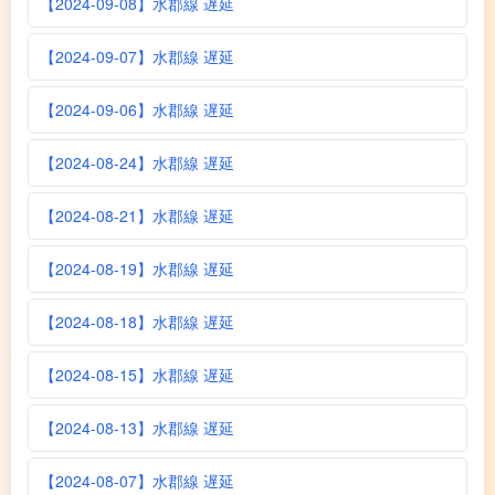
【2024-09-08】水郡線 遅延
【2024-09-07】水郡線 遅延
【2024-09-06】水郡線 遅延
【2024-08-24】水郡線 遅延
【2024-08-21】水郡線 遅延
【2024-08-19】水郡線 遅延
【2024-08-18】水郡線 遅延
【2024-08-15】水郡線 遅延
【2024-08-13】水郡線 遅延
【2024-08-07】水郡線 遅延