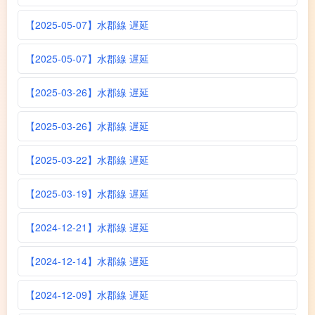
【2025-05-07】水郡線 遅延
【2025-05-07】水郡線 遅延
【2025-03-26】水郡線 遅延
【2025-03-26】水郡線 遅延
【2025-03-22】水郡線 遅延
【2025-03-19】水郡線 遅延
【2024-12-21】水郡線 遅延
【2024-12-14】水郡線 遅延
【2024-12-09】水郡線 遅延