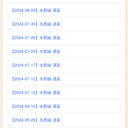
【2024-08-05】水郡線 遅延
【2024-07-30】水郡線 遅延
【2024-07-26】水郡線 遅延
【2024-07-23】水郡線 遅延
【2024-07-17】水郡線 遅延
【2024-07-12】水郡線 遅延
【2024-07-12】水郡線 遅延
【2024-06-10】水郡線 遅延
【2024-05-29】水郡線 遅延