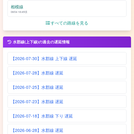
相模線
08/04 18:45頃
すべての路線を見る
水郡線(上下線)の過去の遅延情報
【2026-07-30】水郡線 上下線 遅延
【2026-07-28】水郡線 遅延
【2026-07-25】水郡線 遅延
【2026-07-23】水郡線 遅延
【2026-07-18】水郡線 下り 遅延
【2026-06-28】水郡線 遅延