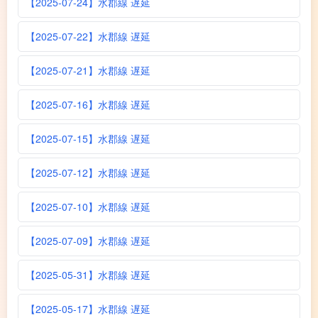
【2025-07-24】水郡線 遅延
【2025-07-22】水郡線 遅延
【2025-07-21】水郡線 遅延
【2025-07-16】水郡線 遅延
【2025-07-15】水郡線 遅延
【2025-07-12】水郡線 遅延
【2025-07-10】水郡線 遅延
【2025-07-09】水郡線 遅延
【2025-05-31】水郡線 遅延
【2025-05-17】水郡線 遅延