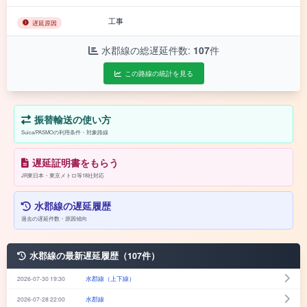
工事
遅延原因
水郡線の総遅延件数:
107
件
この路線の統計を見る
振替輸送の使い方
Suica/PASMOの利用条件・対象路線
遅延証明書をもらう
JR東日本・東京メトロ等18社対応
水郡線の遅延履歴
過去の遅延件数・原因傾向
水郡線の最新遅延履歴（107件）
2026-07-30 19:30
水郡線（上下線）
2026-07-28 22:00
水郡線