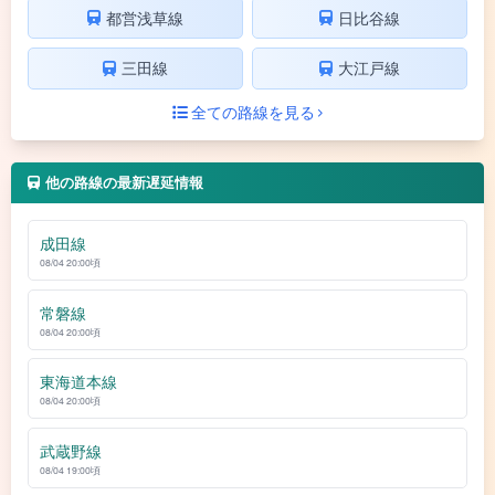
都営浅草線
日比谷線
三田線
大江戸線
全ての路線を見る
他の路線の最新遅延情報
成田線
08/04 20:00頃
常磐線
08/04 20:00頃
東海道本線
08/04 20:00頃
武蔵野線
08/04 19:00頃