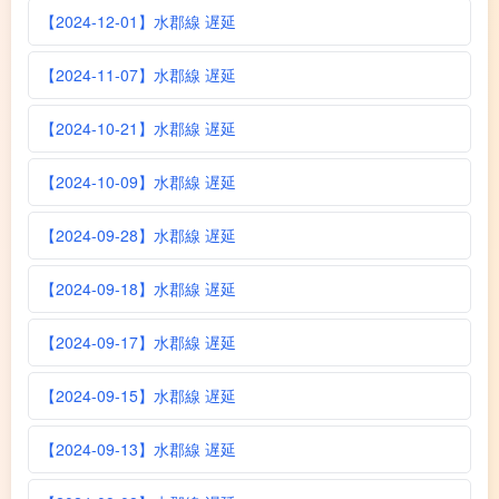
【2024-12-01】水郡線 遅延
【2024-11-07】水郡線 遅延
【2024-10-21】水郡線 遅延
【2024-10-09】水郡線 遅延
【2024-09-28】水郡線 遅延
【2024-09-18】水郡線 遅延
【2024-09-17】水郡線 遅延
【2024-09-15】水郡線 遅延
【2024-09-13】水郡線 遅延