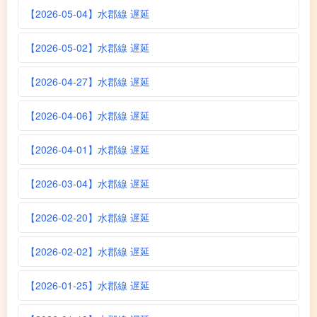
【2026-05-04】水郡線 遅延
【2026-05-02】水郡線 遅延
【2026-04-27】水郡線 遅延
【2026-04-06】水郡線 遅延
【2026-04-01】水郡線 遅延
【2026-03-04】水郡線 遅延
【2026-02-20】水郡線 遅延
【2026-02-02】水郡線 遅延
【2026-01-25】水郡線 遅延