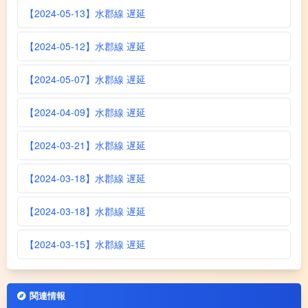
【2024-05-13】水郡線 遅延
【2024-05-12】水郡線 遅延
【2024-05-07】水郡線 遅延
【2024-04-09】水郡線 遅延
【2024-03-21】水郡線 遅延
【2024-03-18】水郡線 遅延
【2024-03-18】水郡線 遅延
【2024-03-15】水郡線 遅延
関連情報