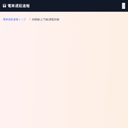
電車遅延速報
電車遅延速報トップ
水郡線(上下線)遅延詳細