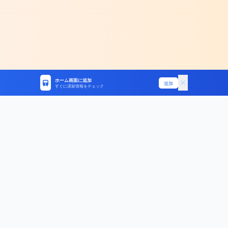
ホーム画面に追加
追加
すぐに遅延情報をチェック
統計データ
お役立ちガイド
路線別統計
遅延証明書ガイド
遅延原因ランキング
振替輸送ガイド
人身事故データ
よくある質問
ラッシュ時間帯
期間別統計
サイト情報
今日の遅延
運営者情報・データについて
週間統計
プライバシーポリシー