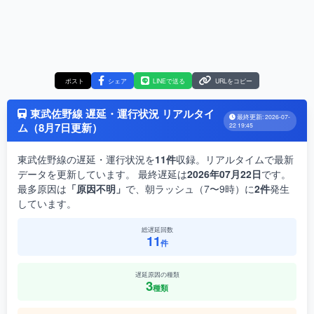
ポスト
シェア
LINEで送る
URLをコピー
東武佐野線 遅延・運行状況 リアルタイ
最終更新: 2026-07-
ム（8月7日更新）
22 19:45
東武佐野線の遅延・運行状況を
11件
収録。リアルタイムで最新
データを更新しています。 最終遅延は
2026年07月22日
です。
最多原因は
「原因不明」
で、朝ラッシュ（7〜9時）に
2件
発生
しています。
総遅延回数
11
件
遅延原因の種類
3
種類