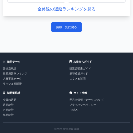
全路線の遅延ランキングを見る
路線一覧に戻る
統計データ
お役立ちガイド
路線別統計
遅延証明書ガイド
遅延原因ランキング
振替輸送ガイド
人身事故データ
よくある質問
ラッシュ時間帯
期間別統計
サイト情報
今日の遅延
運営者情報・データについて
週間統計
プライバシーポリシー
月間統計
公式X
年間統計
© 2026 電車遅延速報