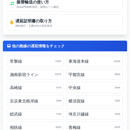
振替輸送の使い方
Suica/PASMO対応・振替ルート解説
遅延証明書の取り方
Web発行・主要20社の対応状況
他の路線の遅延情報をチェック
常磐線
東海道本線
1196件
1043件
湘南新宿ライン
宇都宮線
1037件
988件
高崎線
中央線
791件
768件
京浜東北根岸線
横須賀線
749件
736件
総武線
埼京川越線
714件
702件
相鉄線
青梅線
663件
653件