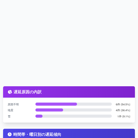
遅延原因の内訳
原因不明
6件 (54.5%)
地震
4件 (36.4%)
雪
1件 (9.1%)
時間帯・曜日別の遅延傾向