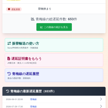
荷物挟まり
遅延原因
青梅線の総遅延件数:
653
件
この路線の統計を見る
振替輸送の使い方
Suica/PASMOの利用条件・対象路線
遅延証明書をもらう
JR東日本・東京メトロ等18社対応
青梅線の遅延履歴
過去の遅延件数・原因傾向
青梅線の最新遅延履歴（653件）
2026-08-01 22:00
青梅線
2026-07-29 17:30
青梅線