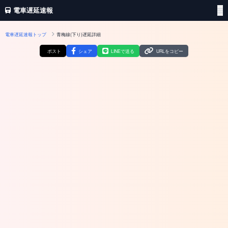
電車遅延速報
電車遅延速報トップ
青梅線(下り)遅延詳細
ポスト
シェア
LINEで送る
URLをコピー