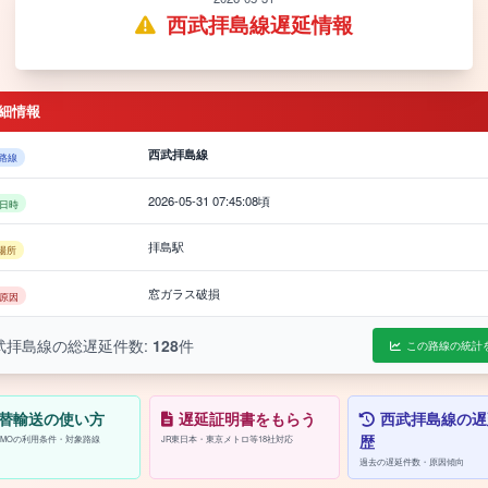
西武拝島線遅延情報
細情報
西武拝島線
路線
2026-05-31 07:45:08頃
日時
拝島駅
場所
窓ガラス破損
原因
武拝島線の総遅延件数:
128
件
この路線の統計
替輸送の使い方
遅延証明書をもらう
西武拝島線の遅
歴
/PASMOの利用条件・対象路線
JR東日本・東京メトロ等18社対応
過去の遅延件数・原因傾向