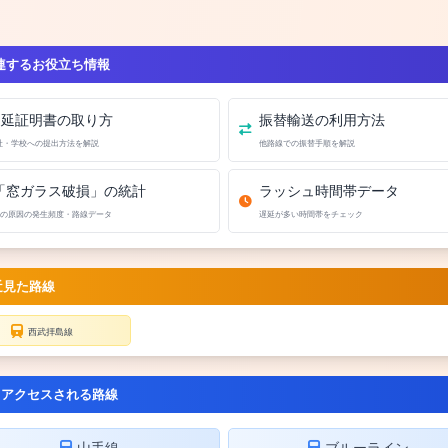
連するお役立ち情報
遅延証明書の取り方
振替輸送の利用方法
社・学校への提出方法を解説
他路線での振替手順を解説
「窓ガラス破損」の統計
ラッシュ時間帯データ
の原因の発生頻度・路線データ
遅延が多い時間帯をチェック
近見た路線
西武拝島線
くアクセスされる路線
山手線
ブルーライン