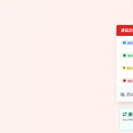
遅延詳
遅延
更新
発生
遅延
西
振
Suica