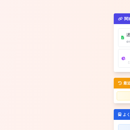
関
会
こ
最
よ