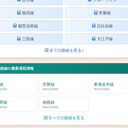
南武線
常磐線
都営浅草線
日比谷線
三田線
大江戸線
全ての路線を見る
の路線の最新遅延情報
線
常磐線
東海道本線
20:00頃
08/04 20:00頃
08/04 20:00頃
野線
相模線
19:00頃
08/04 18:45頃
すべての路線を見る