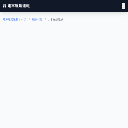
電車遅延速報
電車遅延速報トップ
路線一覧
いすみ鉄道線