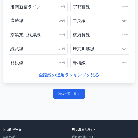
湘南新宿ライン
宇都宮線
1037件
988件
高崎線
中央線
791件
768件
京浜東北根岸線
横須賀線
749件
736件
総武線
埼京川越線
714件
702件
相鉄線
青梅線
663件
653件
全路線の遅延ランキングを見る
路線一覧に戻る
統計データ
お役立ちガイド
路線別統計
遅延証明書ガイド