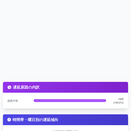
遅延原因の内訳
16件
原因不明
(100.0%)
時間帯・曜日別の遅延傾向