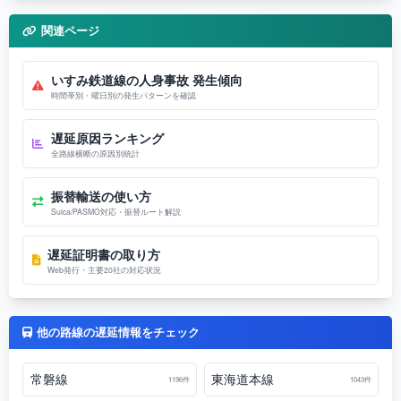
関連ページ
いすみ鉄道線の人身事故 発生傾向
時間帯別・曜日別の発生パターンを確認
遅延原因ランキング
全路線横断の原因別統計
振替輸送の使い方
Suica/PASMO対応・振替ルート解説
遅延証明書の取り方
Web発行・主要20社の対応状況
他の路線の遅延情報をチェック
常磐線
東海道本線
1196件
1043件