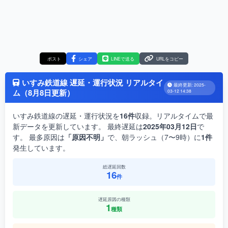
ポスト
シェア
LINEで送る
URLをコピー
いすみ鉄道線 遅延・運行状況 リアルタイ
最終更新: 2025-
ム（8月8日更新）
03-12 14:38
いすみ鉄道線の遅延・運行状況を
16件
収録。リアルタイムで最
新データを更新しています。 最終遅延は
2025年03月12日
で
す。 最多原因は
「原因不明」
で、朝ラッシュ（7〜9時）に
1件
発生しています。
総遅延回数
16
件
遅延原因の種類
1
種類