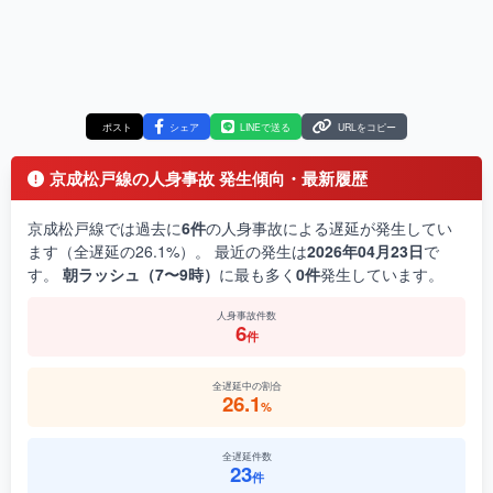
ポスト
シェア
LINEで送る
URLをコピー
京成松戸線の人身事故 発生傾向・最新履歴
京成松戸線では過去に
6件
の人身事故による遅延が発生してい
ます（全遅延の26.1%）。 最近の発生は
2026年04月23日
で
す。
朝ラッシュ（7〜9時）
に最も多く
0件
発生しています。
人身事故件数
6
件
全遅延中の割合
26.1
%
全遅延件数
23
件