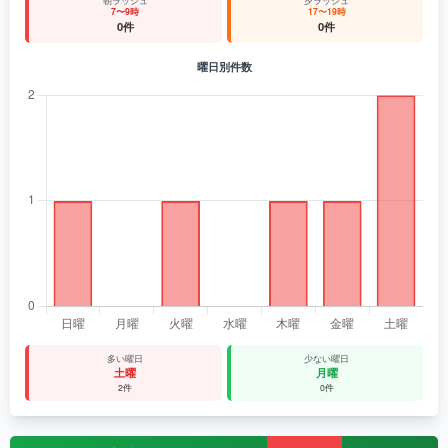
朝ラッシュ
夕ラッシュ
7〜9時
17〜19時
0件
0件
曜日別件数
多い曜日
少ない曜日
土曜
月曜
2件
0件