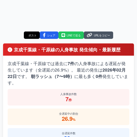
ポスト
シェア
LINEで送る
URLをコピー
京成千葉線・千原線の人身事故 発生傾向・最新履歴
京成千葉線・千原線では過去に
7件
の人身事故による遅延が発
生しています（全遅延の26.9%）。 最近の発生は
2026年02月
22日
です。
朝ラッシュ（7〜9時）
に最も多く
0件
発生していま
す。
人身事故件数
7
件
全遅延中の割合
26.9
%
全遅延件数