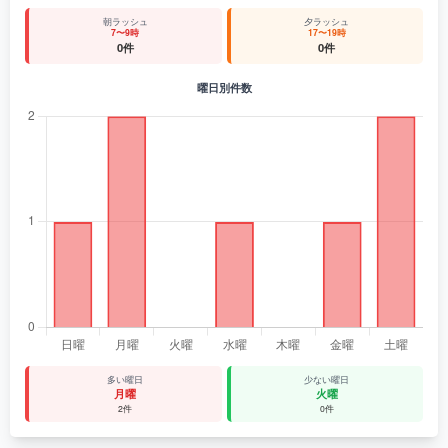
朝ラッシュ
夕ラッシュ
7〜9時
17〜19時
0件
0件
曜日別件数
多い曜日
少ない曜日
月曜
火曜
2件
0件