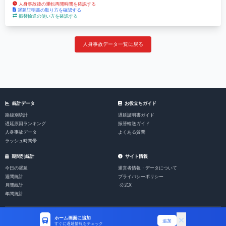
人身事故後の運転再開時間を確認する
遅延証明書の取り方を確認する
振替輸送の使い方を確認する
人身事故データ一覧に戻る
統計データ
お役立ちガイド
路線別統計
遅延証明書ガイド
遅延原因ランキング
振替輸送ガイド
人身事故データ
よくある質問
ラッシュ時間帯
期間別統計
サイト情報
今日の遅延
運営者情報・データについて
週間統計
プライバシーポリシー
月間統計
公式X
年間統計
ホーム画面に追加
© 2026 電車遅延速報
追加
すぐに遅延情報をチェック