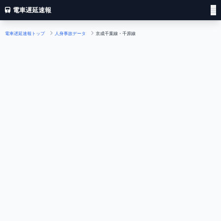
電車遅延速報
電車遅延速報トップ
人身事故データ
京成千葉線・千原線